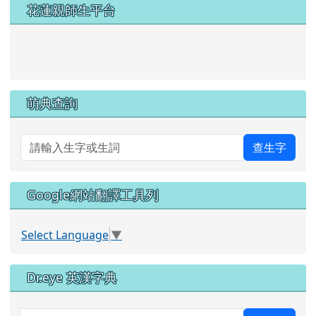
左邊區域內容
花蓮親師生平台
link to https://pts.hlc.edu.tw/
萌典查詢
查生字
Google網站翻譯工具列
Select Language
▼
Dr.eye 英漢字典