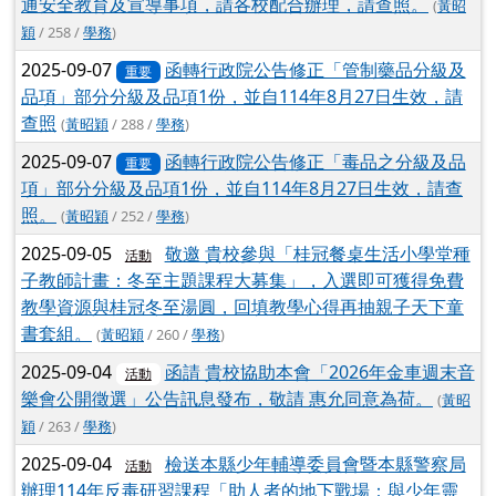
通安全教育及宣導事項，請各校配合辦理，請查照。
(
黃昭
穎
/ 258 /
學務
)
2025-09-07
函轉行政院公告修正「管制藥品分級及
重要
品項」部分分級及品項1份，並自114年8月27日生效，請
查照
(
黃昭穎
/ 288 /
學務
)
2025-09-07
函轉行政院公告修正「毒品之分級及品
重要
項」部分分級及品項1份，並自114年8月27日生效，請查
照。
(
黃昭穎
/ 252 /
學務
)
2025-09-05
敬邀 貴校參與「桂冠餐桌生活小學堂種
活動
子教師計畫：冬至主題課程大募集」，入選即可獲得免費
教學資源與桂冠冬至湯圓，回填教學心得再抽親子天下童
書套組。
(
黃昭穎
/ 260 /
學務
)
2025-09-04
函請 貴校協助本會「2026年金車週末音
活動
樂會公開徵選」公告訊息發布，敬請 惠允同意為荷。
(
黃昭
穎
/ 263 /
學務
)
2025-09-04
檢送本縣少年輔導委員會暨本縣警察局
活動
辦理114年反毒研習課程「助人者的地下戰場：與少年靈