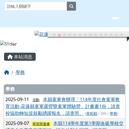
花蓮縣大榮國小全球資訊網
跳至主內容區
search
頁尾區域
主內容區域
本站消息
回首頁
學務
文章列表
學務
2025-09-11
本縣童軍會辦理「114年度社會童軍教
活動
育活動-花蓮縣童軍露營暨童軍體驗營」計畫書1份，請貴
校協助轉知並鼓勵踴躍報名，請查照。
(
黃昭穎
/ 295 /
學務
)
2025-09-07
本縣114學年度第1學期各級學校交
研習與進修