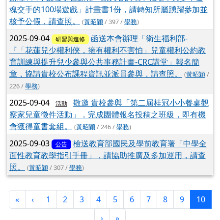
魂交手的100場遊戲」計畫書1份，請轉知所屬踴躍參加並
核予公假，請查照。
(
黃昭穎
/ 397 /
學務
)
2025-09-04
函送本會辦理「衛生福利部-
研習與進修
『「花蓮兒少權利俠，擁有權利不害怕」兒童權利公約教
育訓練與提升兒少參與公共事務計畫-CRC講堂」報名簡
章，協請貴校公布課程資訊並派員參與，請查照。
(
黃昭穎
/
226 /
學務
)
2025-09-04
敬邀 貴校參與「第二屆桂冠小小餐桌觀
活動
察家兒童徵件活動」，完成團體報名投稿之班級，即有機
會獲得童書套組。
(
黃昭穎
/ 246 /
學務
)
2025-09-03
檢送教育部國民及學前教育署「中學全
公告
面性教育教學指引手冊」，請協助推廣及多加運用，請查
照。
(
黃昭穎
/ 307 /
學務
)
第一頁
上一頁
(目
«
‹
1
2
3
4
5
6
7
8
9
10
下一頁
最後頁
›
»