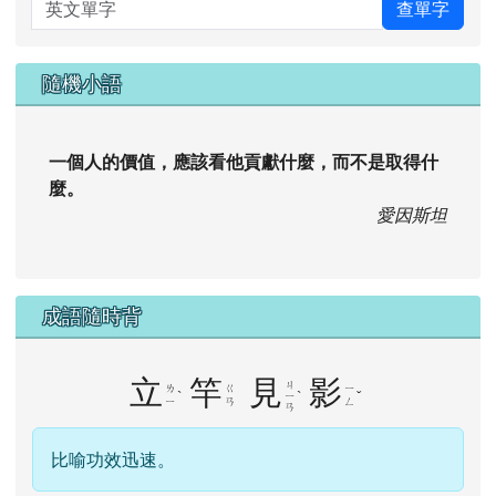
英文單字
查單字
隨機小語
一個人的價值，應該看他貢獻什麼，而不是取得什
麼。
愛因斯坦
成語隨時背
立
竿
見
影
ㄐ
ㄌ
ㄍ
ㄧ
ˋ
ˋ
ˇ
ㄧ
ㄧ
ㄢ
ㄥ
ㄢ
比喻功效迅速。