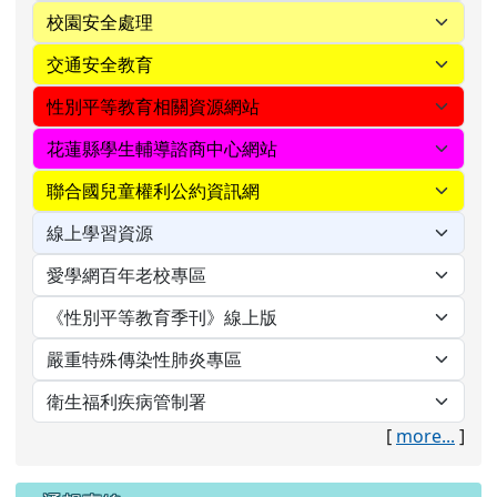
[
more...
]