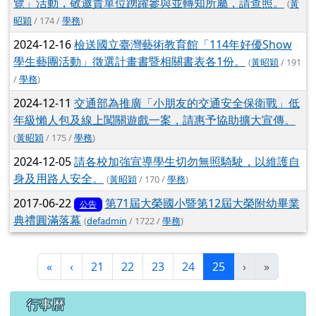
覽」活動，敬邀貴單位踴躍參與並轉知所屬，請查照。
(
黃
昭穎
/ 174 /
學務
)
2024-12-16
檢送國立臺灣藝術教育館「114年好優Show
學生藝團活動」徵選計畫書暨相關書表各1份。
(
黃昭穎
/ 191
/
學務
)
2024-12-11
交通部為推廣「小朋友的交通安全保衛戰」低
年級懶人包及線上闖關遊戲一案，請惠予協助擴大宣傳。
(
黃昭穎
/ 175 /
學務
)
2024-12-05
請各校加強宣導學生切勿無照騎駛，以維護自
身及用路人安全。
(
黃昭穎
/ 170 /
學務
)
2017-06-22
第71屆大榮國小暨第12屆大榮附幼畢業
公告
典禮圓滿落幕
(
defadmin
/ 1722 /
學務
)
第一頁
上一頁
(目前頁次)
«
‹
21
22
23
24
25
›
»
下中區域內容
行事曆