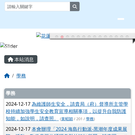
花蓮縣大榮國小全球資訊網
跳至主內容區
search
頁尾區域
主內容區域
本站消息
回首頁
學務
文章列表
學務
2024-12-17
為維護師生安全，請貴局（府）督導所主管學
校持續加強學生安全教育宣導相關事項，以提升自我防護
知能，如說明，請查照。
(
黃昭穎
/ 201 /
學務
)
2024-12-17
本會辦理「2024 海島行動派-黑潮年度成果展