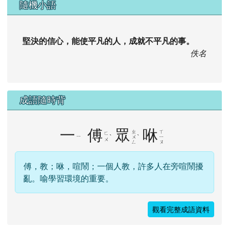
隨機小語
堅決的信心，能使平凡的人，成就不平凡的事。
佚名
成語隨時背
一
傅
眾
咻
ㄓ
ㄒ
ㄈ
ㄧ
ˋ
ˋ
ㄨ
ㄧ
ㄨ
ㄥ
ㄡ
傅，教；咻，喧鬧；一個人教，許多人在旁喧鬧擾
亂。喻學習環境的重要。
觀看完整成語資料