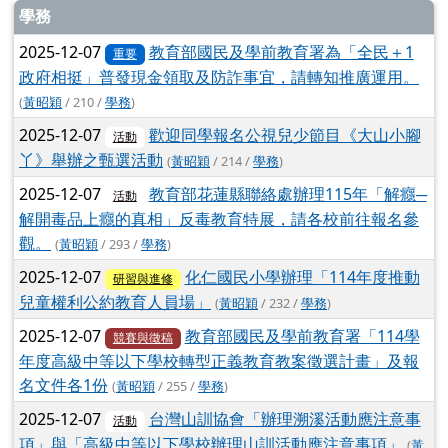
文章列表
學務
2025-12-07
教育部國民及學前教育署為「全民＋1
重要
政府相挺」普發現金領取及防詐事宜，請轉知推廣運用。
(
黃昭穎
/ 210 /
學務
)
2025-12-07
歡迎同學報名公視兒少節目《大山小腳
活動
丫》舉辦之甄選活動
(
黃昭穎
/ 214 /
學務
)
2025-12-07
教育部花蓮縣聯絡處辦理115年「解癮─
活動
解開毒品上癮的真相」反毒教育特展，請各校前往報名參
觀。
(
黃昭穎
/ 293 /
學務
)
2025-12-07
化仁國民小學辦理「114年度推動
研習與進修
兒童權利公約教育人員場」
(
黃昭穎
/ 232 /
學務
)
2025-12-07
教育部國民及學前教育署「114學
競賽與徵稿
年度高級中等以下學校轉型正義教育教案徵選計畫」及報
名文件各1份
(
黃昭穎
/ 255 /
學務
)
2025-12-07
台灣山訓協會「辦理溯溪活動應注意事
活動
項」與「高級中等以下學校辦理山訓活動應注意事項」
(
黃