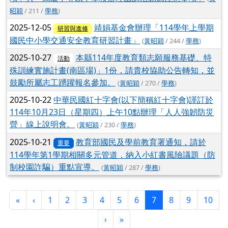
昭穎
/ 211 /
學務
)
2025-12-05
靖娟基金會辦理「114學年上學期
研習與進修
國民中小學交通安全教育研習計畫」
(
黃昭穎
/ 244 /
學務
)
2025-10-27
本縣114年度教育類志願服務基礎、特
活動
殊訓練實施計畫(南區場)」1份，請貴校協助公告轉知，並
鼓勵所屬志工踴躍報名參加。
(
黃昭穎
/ 270 /
學務
)
2025-10-22
中華民國紅十字會(以下簡稱紅十字會)謹訂於
114年10月23日（星期四）上午10點辦理「人人強韌防災
營」線上說明會。
(
黃昭穎
/ 230 /
學務
)
2025-10-21
教育部國民及學前教育署通知，請於
重要
114學年第1學期相關多元管道，納入小紅書風險議題（防
制校園詐騙）重點宣導。
(
黃昭穎
/ 287 /
學務
)
第一頁
上一頁
(目前頁次)
«
‹
1
2
3
4
5
6
7
8
9
10
下一頁
最後頁
›
»