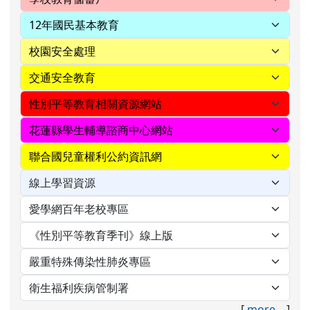
[
more...
]