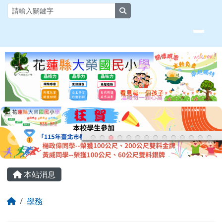
花蓮縣大榮國小全球資訊網
跳至主內容區
search
頁尾區域
主內容區域
本站消息
回首頁
學務