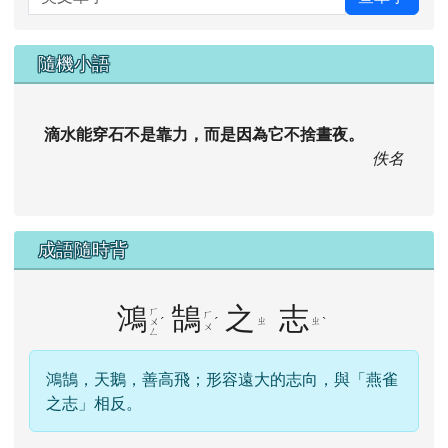
隨機小語
滴水能穿石不是靠力，而是因為它不捨晝夜。
佚名
成語隨時背
鴻
鵠
之
志
ㄏ
ㄏ
ˊ
ˊ
ㄓ
ㄓ
ˋ
ㄨ
ㄨ
ㄥ
鴻鵠，天鵝，善高飛；形容遠大的志向，與「燕雀
之志」相反。