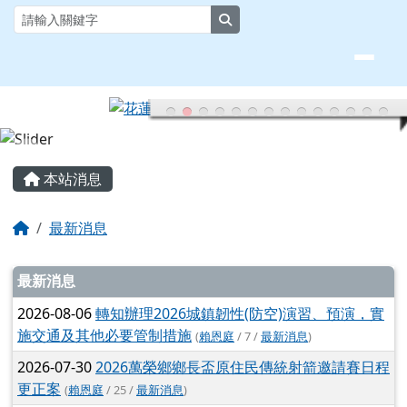
花蓮縣大榮國小全球資訊網
跳至主內容區
search
頁尾區域
主內容區域
本站消息
回首頁
最新消息
文章列表
最新消息
2026-08-06
轉知辦理2026城鎮韌性(防空)演習、預演，實
施交通及其他必要管制措施
(
賴恩庭
/ 7 /
最新消息
)
2026-07-30
2026萬榮鄉鄉長盃原住民傳統射箭邀請賽日程
更正案
(
賴恩庭
/ 25 /
最新消息
)