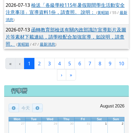
2026-07-13
檢送「各級學校115年暑假期間學生活動安全
注意事項」宣導資料1份，請查照。 說明：
(
黃昭穎
/ 55 /
最新
消息
)
2026-07-13
函轉教育部檢送有關內政部識詐宣導影片及圖
片等素材下載連結，請學校配合加強宣導，如說明，請查
照。
(
黃昭穎
/ 47 /
最新消息
)
(目前頁次)
«
‹
1
2
3
4
5
6
7
8
9
10
下一頁
最後頁
›
»
下中區域內容
行事曆
August 2026
今天
Mon
Tue
Wed
Thu
Fri
Sat
Sun
27
28
29
30
31
1
2