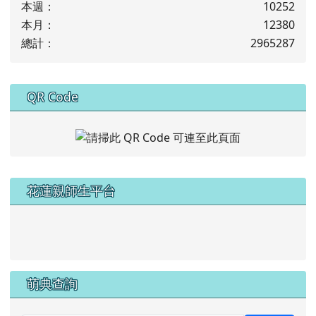
本週：
10252
本月：
12380
總計：
2965287
下中右區域內容
QR Code
左邊區域內容
花蓮親師生平台
link to https://pts.hlc.edu.tw/
萌典查詢