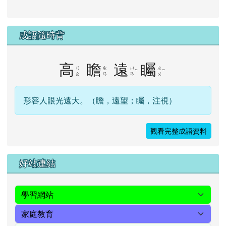
成語隨時背
高
瞻
遠
矚
ㄍ
ㄓ
ㄩ
ㄓ
ˇ
ˇ
ㄠ
ㄢ
ㄢ
ㄨ
形容人眼光遠大。（瞻，遠望；矚，注視）
觀看完整成語資料
右邊區域內容
好站連結