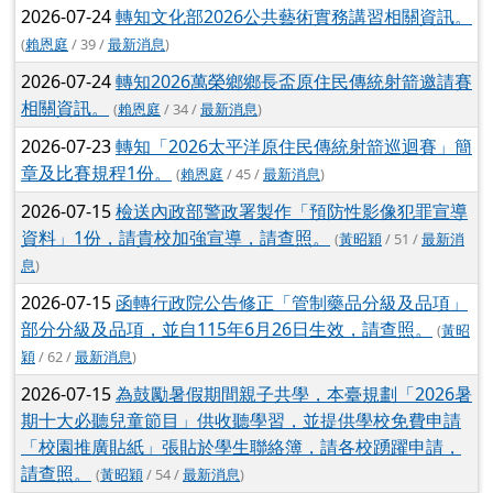
2026-07-24
轉知文化部2026公共藝術實務講習相關資訊。
(
賴恩庭
/ 39 /
最新消息
)
2026-07-24
轉知2026萬榮鄉鄉長盃原住民傳統射箭邀請賽
相關資訊。
(
賴恩庭
/ 34 /
最新消息
)
2026-07-23
轉知「2026太平洋原住民傳統射箭巡迴賽」簡
章及比賽規程1份。
(
賴恩庭
/ 45 /
最新消息
)
2026-07-15
檢送內政部警政署製作「預防性影像犯罪宣導
資料」1份，請貴校加強宣導，請查照。
(
黃昭穎
/ 51 /
最新消
息
)
2026-07-15
函轉行政院公告修正「管制藥品分級及品項」
部分分級及品項，並自115年6月26日生效，請查照。
(
黃昭
穎
/ 62 /
最新消息
)
2026-07-15
為鼓勵暑假期間親子共學，本臺規劃「2026暑
期十大必聽兒童節目」供收聽學習，並提供學校免費申請
「校園推廣貼紙」張貼於學生聯絡簿，請各校踴躍申請，
請查照。
(
黃昭穎
/ 54 /
最新消息
)