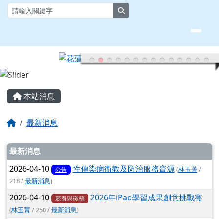
花蓮縣大榮國小全球資訊網
跳至主內容區
search
頁尾區域
主內容區域
本站消息
回首頁
最新消息
文章列表
最新消息
2026-04-10
性傳染病衛教及防治服務資源
(
林玉菁
/
公告
218 /
最新消息
)
2026-04-10
2026年iPad學習成果創意挑戰賽
競賽與徵稿
(
林玉菁
/ 250 /
最新消息
)