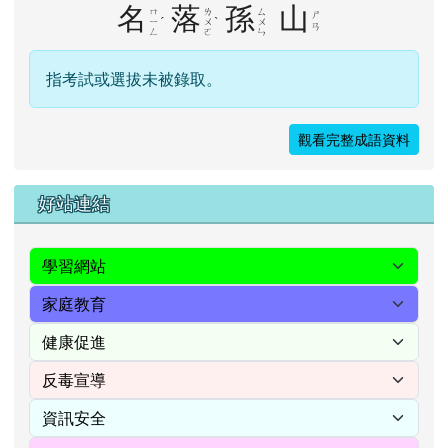
名
落
孫
山
ㄇ
ㄌ
ㄙ
ㄕ
ˊ
ˋ
ㄧ
ㄨ
ㄨ
ㄢ
ㄥ
ㄛ
ㄣ
指考試或選拔未被錄取。
觀看完整成語資料
右邊區域內容
好站連結