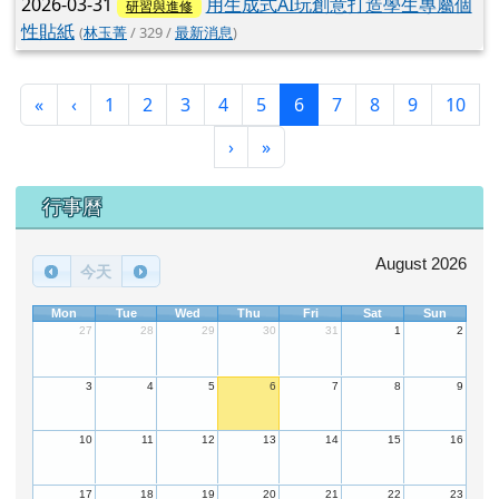
2026-03-31
用生成式AI玩創意打造學生專屬個
研習與進修
性貼紙
(
林玉菁
/ 329 /
最新消息
)
第一頁
上一頁
(目前頁次)
«
‹
1
2
3
4
5
6
7
8
9
10
下一頁
最後頁
›
»
下中區域內容
行事曆
August 2026
今天
Mon
Tue
Wed
Thu
Fri
Sat
Sun
27
28
29
30
31
1
2
3
4
5
6
7
8
9
10
11
12
13
14
15
16
17
18
19
20
21
22
23