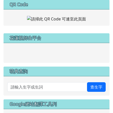
QR Code
左邊區域內容
花蓮親師生平台
link to https://pts.hlc.edu.tw/
萌典查詢
查生字
Google網站翻譯工具列