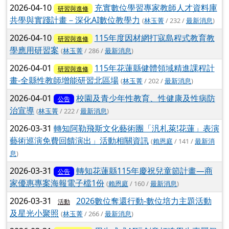
2026-04-10
充實數位學習專家教師人才資料庫
研習與進修
共學與實踐計畫－深化AI數位教學力
(
林玉菁
/ 232 /
最新消息
)
2026-04-10
115年度因材網打寇島程式教育教
研習與進修
學應用研習案
(
林玉菁
/ 286 /
最新消息
)
2026-04-01
115年花蓮縣健體領域精進課程計
研習與進修
畫-全縣性教師增能研習北區場
(
林玉菁
/ 202 /
最新消息
)
2026-04-01
校園及青少年性教育、性健康及性病防
公告
治宣導
(
林玉菁
/ 222 /
最新消息
)
2026-03-31
轉知阿勒飛斯文化藝術團「汎札萊!花蓮」表演
藝術巡演免費回饋演出」活動相關資訊
(
賴恩庭
/ 141 /
最新消
息
)
2026-03-31
轉知花蓮縣115年慶祝兒童節計畫—商
公告
家優惠專案海報電子檔1份
(
賴恩庭
/ 160 /
最新消息
)
2026-03-31
2026數位奪還行動-數位培力主題活動
活動
及星光小聚照
(
林玉菁
/ 266 /
最新消息
)