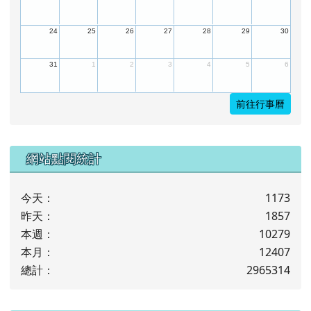
24
25
26
27
28
29
30
31
1
2
3
4
5
6
前往行事曆
下中左區域內容
網站點閱統計
今天：
1173
昨天：
1857
本週：
10279
本月：
12407
總計：
2965314
下中右區域內容