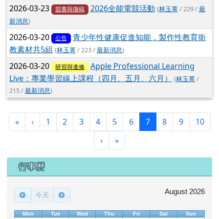
2026-03-23
2026全能電競活動
(
林玉菁
/ 229 /
最
競賽與徵稿
新消息
)
2026-03-20
青少年性健康促進知能，製作性教育衛
公告
教素材共5組
(
林玉菁
/ 223 /
最新消息
)
2026-03-20
Apple Professional Learning
研習與進修
Live：專業學習線上課程（四月、五月、六月）
(
林玉菁
/
215 /
最新消息
)
第一頁
上一頁
(目前頁次)
«
‹
1
2
3
4
5
6
7
8
9
10
下一頁
最後頁
›
»
下中區域內容
行事曆
August 2026
今天
Mon
Tue
Wed
Thu
Fri
Sat
Sun