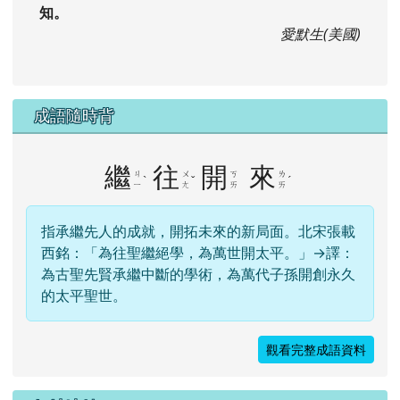
知。
愛默生(美國)
成語隨時背
繼
往
開
來
ㄐ
ㄨ
ㄎ
ㄌ
ˋ
ˇ
ˊ
ㄧ
ㄤ
ㄞ
ㄞ
指承繼先人的成就，開拓未來的新局面。北宋張載
西銘：「為往聖繼絕學，為萬世開太平。」→譯：
為古聖先賢承繼中斷的學術，為萬代子孫開創永久
的太平聖世。
觀看完整成語資料