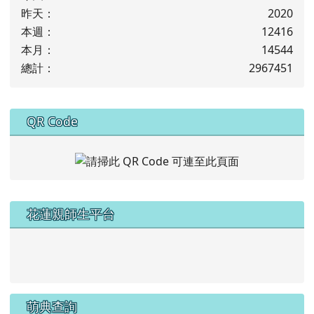
昨天：
2020
本週：
12416
本月：
14544
總計：
2967451
下中右區域內容
QR Code
左邊區域內容
花蓮親師生平台
link to https://pts.hlc.edu.tw/
萌典查詢