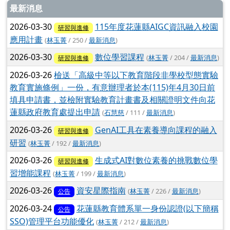
文章列表
最新消息
2026-03-30
115年度花蓮縣AIGC資訊融入校園
研習與進修
應用計畫
(
林玉菁
/ 250 /
最新消息
)
2026-03-30
數位學習課程
(
林玉菁
/ 204 /
最新消息
)
研習與進修
2026-03-26
檢送「高級中等以下教育階段非學校型態實驗
教育實施條例」一份，有意辦理者於本(115)年4月30日前
填具申請書，並檢附實驗教育計畫書及相關證明文件向花
蓮縣政府教育處提出申請
(
石慧慈
/ 111 /
最新消息
)
2026-03-26
GenAI工具在素養導向課程的融入
研習與進修
研習
(
林玉菁
/ 192 /
最新消息
)
2026-03-26
生成式AI對數位素養的挑戰數位學
研習與進修
習增能課程
(
林玉菁
/ 199 /
最新消息
)
2026-03-26
資安星際指南
(
林玉菁
/ 226 /
最新消息
)
公告
2026-03-24
花蓮縣教育體系單一身份認證(以下簡稱
公告
SSO)管理平台功能優化
(
林玉菁
/ 212 /
最新消息
)