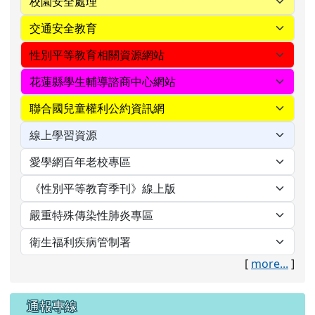
[
more...
]
通報專線