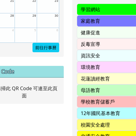
21
22
23
28
29
30
4
5
6
前往行事曆
中右區域內容
 Code