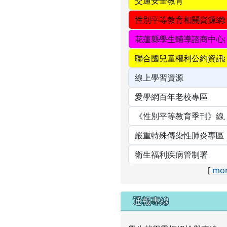
[
mor
通報專線