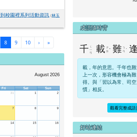
禮送到校園裡系列活動資訊
(
林玉
成語隨時背
(目前頁次)
下一頁
最後頁
8
9
10
›
»
千
載
難
ㄑ
ㄗ
ㄋ
ˇ
ˊ
ㄧ
ㄞ
ㄢ
ㄢ
載，年的意思。千年也難
上一次，形容機會極為難
August 2026
得。與「習以為常、司空
慣」相反。
Fri
Sat
Sun
31
1
2
觀看完整成語
7
8
9
右邊區域內容
14
15
16
好站連結