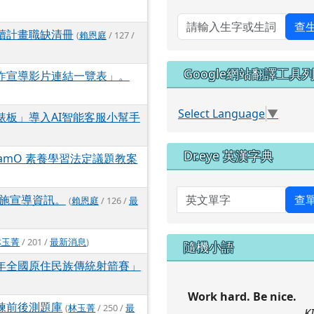
查
讀計畫職缺清冊
(
賴恩庭
/ 127 /
Google網站翻譯工具
反詐宣導影片連結一覽表」。
Select Language
▼
錶板」導入AI智能客服小幫手
Dr.eye 英漢字典
GamO 素養學習法定議題教案
英文單字
施宣導資訊。
查
(
賴恩庭
/ 126 /
最
林玉菁
/ 201 /
最新消息
)
隨機小語
5年全國原住民族傳統射箭賽」
Work hard. Be nice.
練前後測題庫
(
林玉菁
/ 250 /
最
K