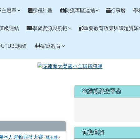
網
主選單
課程計畫
防疫專區連結
行事曆
學
班級連結
學習資源與規範
重要教育政策與議題資源
UTUBE頻道
家庭教育
左邊區域內容
花蓮親師生平台
link to https://pts.hlc.edu
萌典查詢
亞洲機器人運動競技大賽
(
林玉菁
/