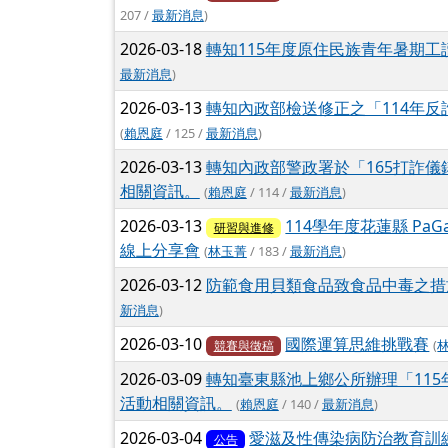
207 /
最新消息
)
2026-03-18
轉知115年度原住民族青年暑期工
最新消息
)
2026-03-13
轉知內政部檢送修正之「114年
(
賴恩庭
/ 125 /
最新消息
)
2026-03-13
轉知內政部警政署於「165打詐儀
相關資訊。
(
賴恩庭
/ 114 /
最新消息
)
2026-03-13
114學年度花蓮縣 Pa
研習與進修
線上分享會
(
林玉菁
/ 183 /
最新消息
)
2026-03-12
防範食用貝類食品致食品中毒之措
新消息
)
2026-03-10
國際運算思維挑戰賽
(
競賽與徵稿
2026-03-09
轉知臺東縣池上鄉公所辦理「11
活動相關資訊。
(
賴恩庭
/ 140 /
最新消息
)
2026-03-04
愛滋及性傳染病防治教育訓
公告