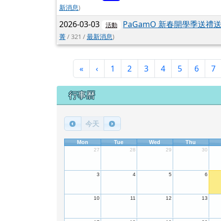
新消息
)
2026-03-03
PaGamO 新春開學季送
活動
菁
/ 321 /
最新消息
)
第一頁
上一頁
«
‹
1
2
3
4
5
6
7
下中區域內容
行事曆
今天
Mon
Tue
Wed
Thu
27
28
29
30
3
4
5
6
10
11
12
13