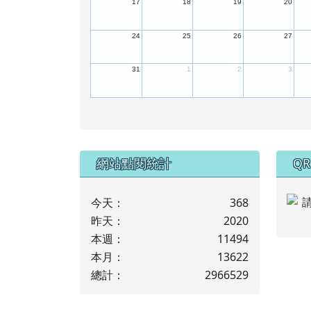
17
18
19
20
24
25
26
27
31
1
2
3
下中左區域內容
下
網站點閱統計
QR
今天：
368
昨天：
2020
本週：
11494
本月：
13622
總計：
2966529