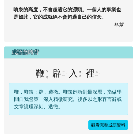
噴泉的高度，不會超過它的源頭。一個人的事業也
是如此，它的成就絕不會超過自己的信念。
林肯
成語隨時背
鞭
辟
入
裡
ㄅ
ㄅ
ㄖ
ㄌ
ˋ
ˋ
ˇ
ㄧ
ㄧ
ㄨ
ㄧ
ㄢ
鞭，鞭策；辟，透徹。鞭策剖析到最深層，指做學
問自我督策，深入精微研究。後多以之形容言辭或
文章說理深刻、透徹。
觀看完整成語資料