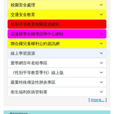
[
more...
]