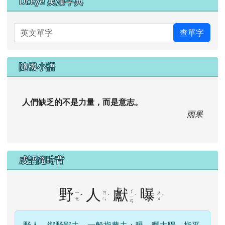
Dr.eye 英漢字典
英文單字
查單字
隨機小語
人們缺乏的不是力量，而是意志。
雨果
成語隨時背
野
人
獻
曝
ㄒ
ㄧ
ㄖ
ㄆ
ˇ
ˊ
ˋ
ˋ
ㄧ
ㄝ
ㄣ
ㄨ
ㄢ