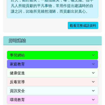
野人，鄉野鄙夫，一般指農夫；曝，曬太陽。指平
凡人所能貢獻的平凡事物，常用作提出建議時的自
謙之詞，比喻所見雖然淺陋，而貢獻出於真心。
觀看完整成語資料
右邊區域內容
好站連結