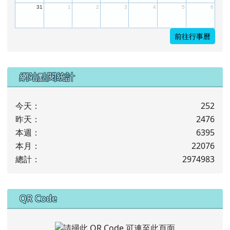
31
1
2
3
4
5
6
前往行事曆
下中左區域內容
網站點閱統計
今天：
252
昨天：
2476
本週：
6395
本月：
22076
總計：
2974983
下中右區域內容
QR Code