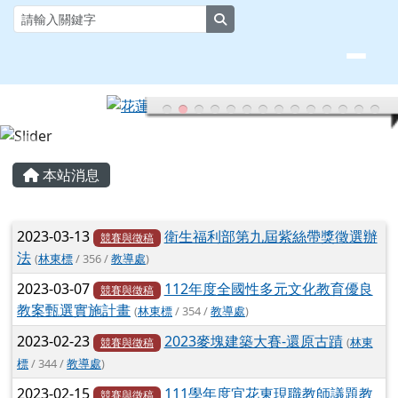
花蓮縣大榮國小全球資訊網
跳至主內容區
search
頁尾區域
主內容區域
本站消息
文章列表
2023-03-13
衛生福利部第九屆紫絲帶獎徵選辦
競賽與徵稿
法
(
林東標
/ 356 /
教導處
)
2023-03-07
112年度全國性多元文化教育優良
競賽與徵稿
教案甄選實施計畫
(
林東標
/ 354 /
教導處
)
2023-02-23
2023麥塊建築大賽-還原古蹟
(
林東
競賽與徵稿
標
/ 344 /
教導處
)
2023-02-15
111學年度宜花東現職教師議題教
競賽與徵稿