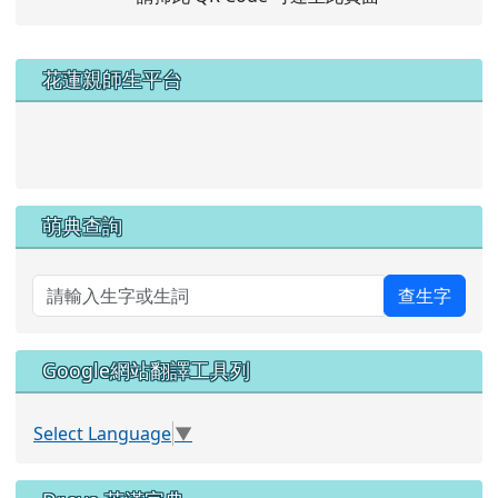
左邊區域內容
花蓮親師生平台
link to https://pts.hlc.edu.tw/
萌典查詢
查生字
Google網站翻譯工具列
Select Language
▼