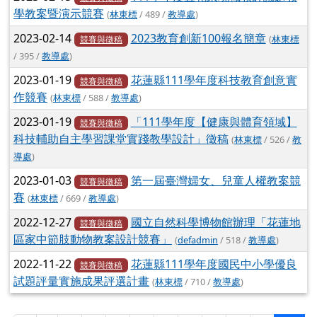
學教案暨演示競賽
(
林東標
/ 489 /
教導處
)
2023-02-14
2023教育創新100報名簡章
(
林東標
競賽與徵稿
/ 395 /
教導處
)
2023-01-19
花蓮縣111學年度科技教育創意實
競賽與徵稿
作競賽
(
林東標
/ 588 /
教導處
)
2023-01-19
「111學年度【健康與體育領域】
競賽與徵稿
科技輔助自主學習課堂實踐教學設計」徵稿
(
林東標
/ 526 /
教
導處
)
2023-01-03
第一屆臺灣婦女、兒童人權教案競
競賽與徵稿
賽
(
林東標
/ 669 /
教導處
)
2022-12-27
國立自然科學博物館辦理「花蓮地
競賽與徵稿
區家中節肢動物教案設計競賽」
(
defadmin
/ 518 /
教導處
)
2022-11-22
花蓮縣111學年度國民中小學優良
競賽與徵稿
試題評量實施成果評選計畫
(
林東標
/ 710 /
教導處
)