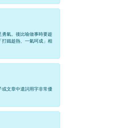
足勇氣。後比喻做事時要趁
「打鐵趁熱、一氣呵成」相
子或文章中遣詞用字非常優