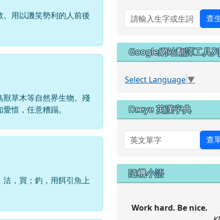
敬。用以譏笑勢利的人前後
查
Google網站翻譯工具
Select Language
▼
鳥獸草木等自然界生物。殘
Dr.eye 英漢字典
知愛惜，任意糟蹋。
英文單字
查
隨機小語
。沽，買；釣，用餌引魚上
Work hard. Be nice.
K