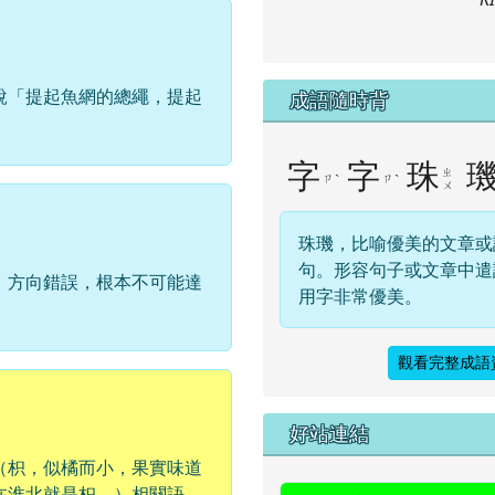
說「提起魚網的總繩，提起
成語隨時背
字
字
珠
ㄓ
ㄗ
ˋ
ㄗ
ˋ
ㄨ
珠璣，比喻優美的文章或
句。形容句子或文章中遣
、方向錯誤，根本不可能達
用字非常優美。
觀看完整成語
右邊區域內容
好站連結
（枳，似橘而小，果實味道
在淮北就是枳。）相關語