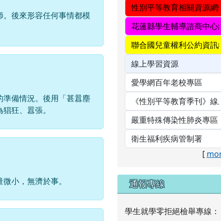
師。後來形容任何事情都模
的準備情況。後用「甚囂塵
為猖狂、囂張。
[
mor
量微小，無濟於事。
通報專線
學生就學零拒絕檢舉專線：
（03) 8763904#15