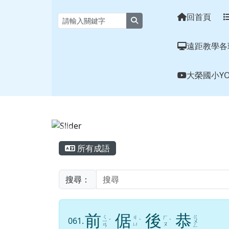
花蓮縣大榮國小全球資訊
跳至主內容區
回首頁
search
遠距教學各
大榮國小YO
頁尾區域
主內容區域
所有成語
搜尋：
前
倨
後
恭
ㄑ
ㄍ
ㄐ
ㄏ
061.
ㄧ
ˊ
ˋ
ˋ
ㄨ
ㄩ
ㄡ
ㄢ
ㄥ