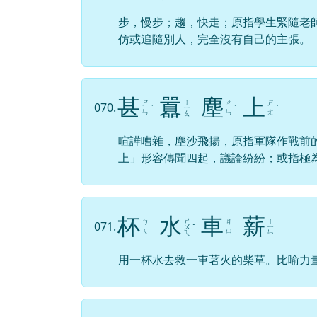
步，慢步；趨，快走；原指學生緊隨老
仿或追隨別人，完全沒有自己的主張。
甚
囂
塵
上
ㄒ
ㄕ
ㄔ
ㄕ
070.
ˋ
ㄧ
ˊ
ˋ
ㄣ
ㄣ
ㄤ
ㄠ
喧譁嘈雜，塵沙飛揚，原指軍隊作戰前
上」形容傳聞四起，議論紛紛；或指極
杯
水
車
薪
ㄕ
ㄒ
ㄅ
ㄐ
071.
ㄨ
ˇ
ㄧ
ㄟ
ㄩ
ㄟ
ㄣ
用一杯水去救一車著火的柴草。比喻力
水
到
渠
成
ㄕ
ㄉ
ㄑ
ㄔ
072.
ㄨ
ˇ
ˋ
ˊ
ˊ
ㄠ
ㄩ
ㄥ