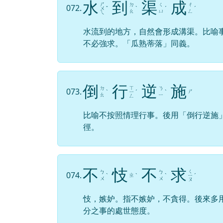
ㄟ
水流到的地方，自然會形成溝渠。比喻
不必強求。「瓜熟蒂落」同義。
倒
行
逆
施
ㄒ
ㄉ
ㄋ
073.
ㄕ
ˋ
ㄧ
ˊ
ˋ
ㄠ
ㄧ
ㄥ
比喻不按照情理行事。後用「倒行逆施
徑。
不
忮
不
求
ㄑ
ㄅ
ㄅ
074.
ㄓ
ˋ
ˋ
ˋ
ㄧ
ˊ
ㄨ
ㄨ
ㄡ
忮，嫉妒。指不嫉妒，不貪得。後來多
分之事的處世態度。