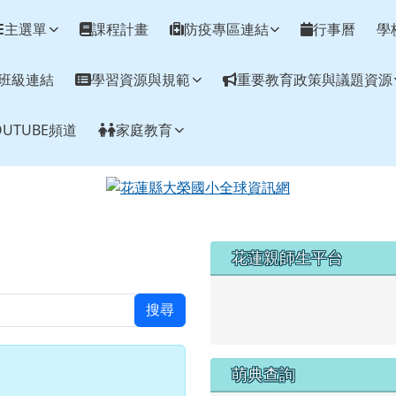
網
主選單
課程計畫
防疫專區連結
行事曆
學
班級連結
學習資源與規範
重要教育政策與議題資源
UTUBE頻道
家庭教育
左邊區域內容
花蓮親師生平台
link to https://pts.hlc.edu
搜尋
萌典查詢