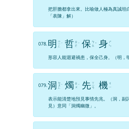
把肝膽都拿出來。比喻做人極為真誠坦
「表陳」解）
明
哲
保
身
ㄇ
ㄓ
ㄅ
ㄕ
078.
ㄧ
ˊ
ˊ
ˇ
ㄜ
ㄠ
ㄣ
ㄥ
形容人能迴避禍患，保全己身。（明，
洞
燭
先
機
ㄉ
ㄒ
ㄓ
ㄐ
079.
ㄨ
ˋ
ˊ
ㄧ
ㄨ
ㄧ
ㄥ
ㄢ
表示能清楚地預見事情先兆。（洞，副
見）意同「洞燭幽微」。
趨
之
若
鶩
ㄖ
ㄑ
080.
ㄓ
ㄨ
ㄨ
ˋ
ˋ
ㄩ