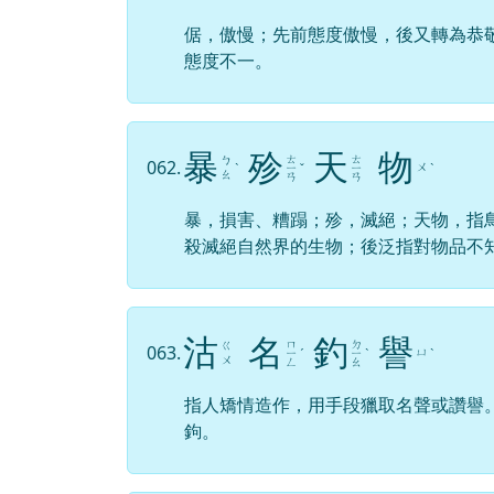
倨，傲慢；先前態度傲慢，後又轉為恭
態度不一。
暴
殄
天
物
ㄊ
ㄊ
ㄅ
062.
ㄨ
ˋ
ㄧ
ˇ
ㄧ
ˋ
ㄠ
ㄢ
ㄢ
暴，損害、糟蹋；殄，滅絕；天物，指
殺滅絕自然界的生物；後泛指對物品不
沽
名
釣
譽
ㄇ
ㄉ
ㄍ
063.
ㄩ
ㄧ
ˊ
ㄧ
ˋ
ˋ
ㄨ
ㄥ
ㄠ
指人矯情造作，用手段獵取名聲或讚譽
鉤。