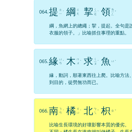
提
綱
挈
領
ㄑ
ㄌ
ㄊ
ㄍ
064.
ˊ
ㄧ
ˋ
ㄧ
ˇ
ㄧ
ㄤ
ㄝ
ㄥ
綱，魚網上的總繩；挈，提起。全句是
衣服的領子。」比喻抓住事理的重點。
緣
木
求
魚
ㄑ
ㄩ
ㄇ
065.
ㄩ
ˊ
ˋ
ㄧ
ˊ
ˊ
ㄢ
ㄨ
ㄡ
緣，動詞，順著東西往上爬。比喻方法
到目的，徒勞無功而已。
南
橘
北
枳
ㄋ
ㄐ
ㄅ
066.
ㄓ
ˊ
ˊ
ˇ
ˇ
ㄢ
ㄩ
ㄟ
比喻生長環境的好壞影響本質的優劣。
不同；橘生長在淮南就叫做橘子，生長
詞：「逾淮為枳」、「橘化為枳」。