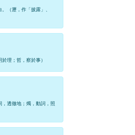
白。（瀝，作「披露」、
明於理；哲，察於事）
詞，透徹地；燭，動詞，照