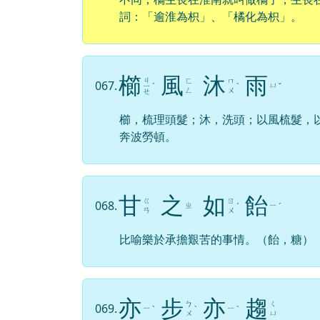
櫛
風
沐
雨
ㄐ
ㄈ
ㄇ
067.
ㄩ
ㄧ
ˊ
ˋ
ˇ
ㄥ
ㄨ
ㄝ
櫛，梳理頭髮；沐，洗頭；以風梳髮，
奔波勞頓。
甘
之
如
飴
ㄍ
ㄖ
068.
ㄓ
ㄧ
ˊ
ˊ
ㄢ
ㄨ
比喻樂於承擔艱苦的事情。（飴，糖）
亦
步
亦
趨
ㄅ
ㄑ
069.
ㄧ
ㄧ
ˋ
ˋ
ˋ
ㄨ
ㄩ