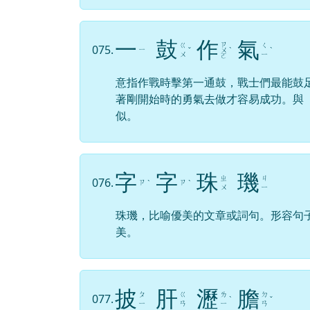
一
鼓
作
氣
ㄗ
ㄍ
ㄑ
075.
ㄧ
ˇ
ㄨ
ˋ
ˋ
ㄨ
ㄧ
ㄛ
意指作戰時擊第一通鼓，戰士們最能鼓
著剛開始時的勇氣去做才容易成功。與
似。
字
字
珠
璣
ㄓ
ㄐ
076.
ㄗ
ㄗ
ˋ
ˋ
ㄨ
ㄧ
珠璣，比喻優美的文章或詞句。形容句
美。
披
肝
瀝
膽
ㄆ
ㄍ
ㄌ
ㄉ
077.
ˋ
ˇ
ㄧ
ㄢ
ㄧ
ㄢ