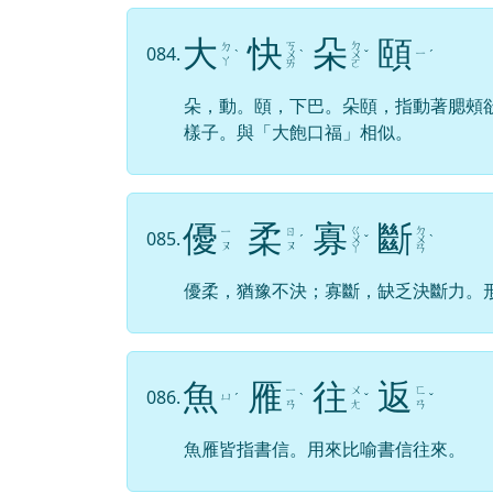
大
快
朵
頤
ㄎ
ㄉ
ㄉ
084.
ㄧ
ˋ
ㄨ
ˋ
ㄨ
ˇ
ˊ
ㄚ
ㄞ
ㄛ
朵，動。頤，下巴。朵頤，指動著腮頰
樣子。與「大飽口福」相似。
優
柔
寡
斷
ㄍ
ㄉ
ㄧ
ㄖ
085.
ˊ
ㄨ
ˇ
ㄨ
ˋ
ㄡ
ㄡ
ㄚ
ㄢ
優柔，猶豫不決；寡斷，缺乏決斷力。
魚
雁
往
返
ㄧ
ㄨ
ㄈ
086.
ㄩ
ˊ
ˋ
ˇ
ˇ
ㄢ
ㄤ
ㄢ
魚雁皆指書信。用來比喻書信往來。