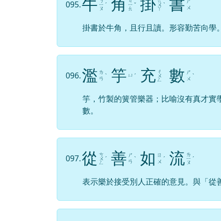
牛
角
掛
書
ㄋ
ㄐ
ㄍ
ㄕ
095.
ㄧ
ˊ
ㄧ
ˇ
ㄨ
ˋ
ㄨ
ㄡ
ㄠ
ㄚ
掛書於牛角，且行且讀。形容勤苦向學
濫
竽
充
數
ㄔ
ㄌ
ㄕ
096.
ㄩ
ˋ
ˊ
ㄨ
ˋ
ㄢ
ㄨ
ㄥ
竽，竹製的簧管樂器；比喻沒有真才實
數。
從
善
如
流
ㄘ
ㄌ
ㄕ
ㄖ
097.
ㄨ
ˊ
ˋ
ˊ
ㄧ
ˊ
ㄢ
ㄨ
ㄥ
ㄡ
表示樂於接受別人正確的意見。與「從