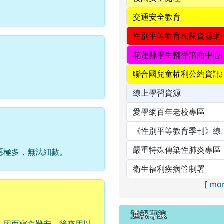
惡極多，無法細數。
[
mor
通報專線
，因而寢食難安。後來用以