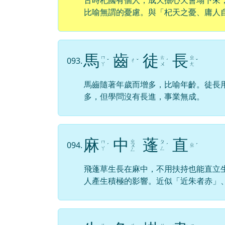
比喻無謂的憂慮。與「杞天之憂、庸人
馬
齒
徒
長
ㄇ
ㄊ
ㄓ
093.
ㄔ
ˇ
ˇ
ˊ
ˇ
ㄚ
ㄨ
ㄤ
馬齒隨著年歲而增多，比喻年齡。徒長
多，但學問沒有長進，事業無成。
麻
中
蓬
直
ㄓ
ㄇ
ㄆ
094.
ㄓ
ˊ
ㄨ
ˊ
ˊ
ㄚ
ㄥ
ㄥ
飛蓬草生長在麻中，不用扶持也能直立
人產生積極的影響。近似「近朱者赤」