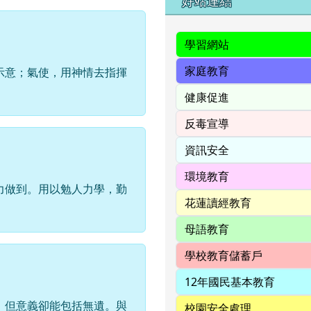
右邊區域內容
好站連結
示意；氣使，用神情去指揮
力做到。用以勉人力學，勤
，但意義卻能包括無遺。與