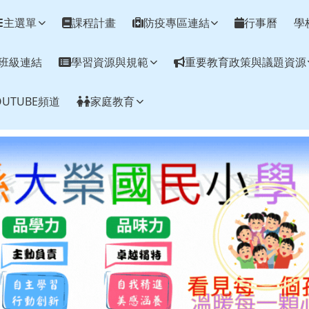
網
主選單
課程計畫
防疫專區連結
行事曆
學
班級連結
學習資源與規範
重要教育政策與議題資源
UTUBE頻道
家庭教育