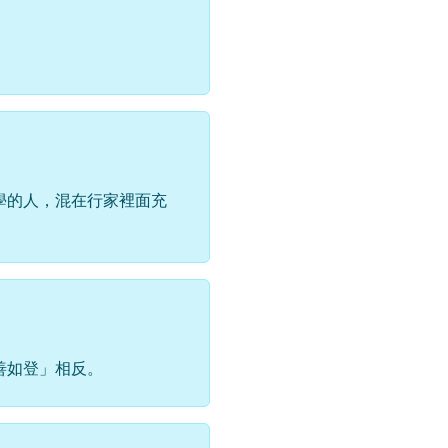
。
學的人，混在行家裡面充
善如登」相反。