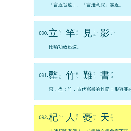
「言近旨遠」、「言淺意深」義近。
立
竿
見
影
ㄐ
ㄌ
ㄍ
ㄧ
090.
ˋ
ㄧ
ˋ
ˇ
ㄧ
ㄢ
ㄥ
ㄢ
比喻功效迅速。
罄
竹
難
書
ㄑ
ㄓ
ㄋ
ㄕ
091.
ㄧ
ˋ
ˊ
ˊ
ㄨ
ㄢ
ㄨ
ㄥ
罄，盡；竹，古代寫書的竹簡；形容罪
杞
人
憂
天
ㄊ
ㄑ
ㄖ
ㄧ
092.
ˇ
ˊ
ㄧ
ㄧ
ㄣ
ㄡ
ㄢ
古時杞國有個人，成天擔心天會塌下來