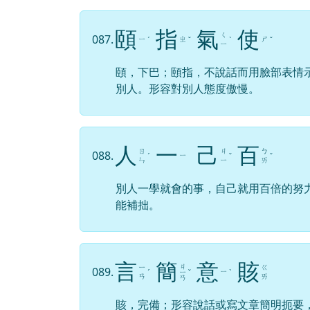
頤
指
氣
使
ㄑ
087.
ㄧ
ㄓ
ㄕ
ˊ
ˇ
ˋ
ˇ
ㄧ
頤，下巴；頤指，不說話而用臉部表情
別人。形容對別人態度傲慢。
人
一
己
百
ㄖ
ㄐ
ㄅ
088.
ㄧ
ˊ
ˇ
ˇ
ㄣ
ㄧ
ㄞ
別人一學就會的事，自己就用百倍的努
能補拙。
言
簡
意
賅
ㄐ
ㄧ
ㄍ
089.
ㄧ
ˊ
ㄧ
ˇ
ˋ
ㄢ
ㄞ
ㄢ
賅，完備；形容說話或寫文章簡明扼要