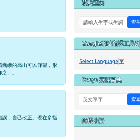
萌典查詢
。
查
Google網站翻譯工具
Select Language
▼
謂巍峨的高山可以仰望，形
仰之」。
Dr.eye 英漢字典
英文單字
查
錯誤，自己改正。現在多指
隨機小語