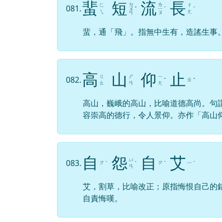
蜚
短
流
長
ㄉ
ㄌ
ㄈ
ㄔ
081.
ㄨ
ˇ
ㄧ
ˊ
ˊ
ㄟ
ㄤ
ㄢ
ㄡ
蜚，通「飛」。指無中生有，造謠生事
高
山
仰
止
ㄍ
ㄕ
ㄧ
082.
ㄓ
ˇ
ˇ
ㄠ
ㄢ
ㄤ
高山，巍峨的高山，比喻道德高尚。句
容崇高的德行，令人景仰。亦作「高山
自
怨
自
艾
ㄩ
083.
ㄗ
ㄗ
ㄧ
ˋ
ˋ
ˋ
ˋ
ㄢ
艾，割草，比喻改正；原指悔恨自己的
自責悔嘆。