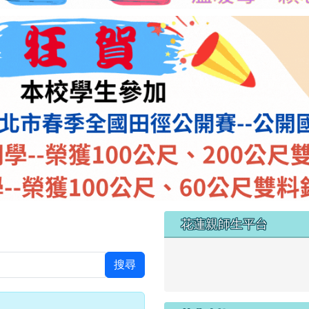
左邊區域內容
花蓮親師生平台
link to https://pts.hlc.edu
搜尋