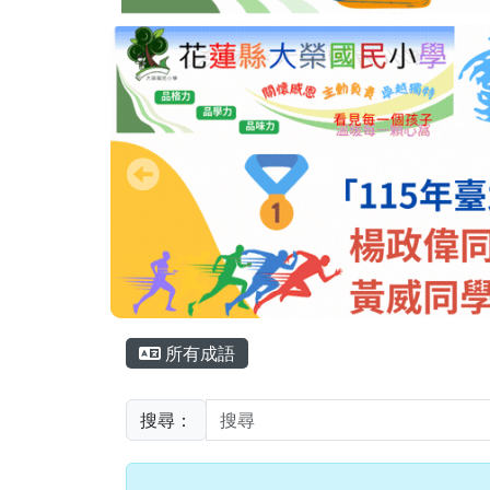
頁尾區域
主內容區域
所有成語
搜尋：