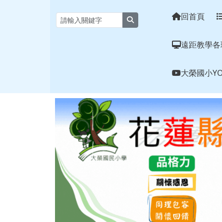
花蓮縣大榮國小全球資訊
跳至主內容區
回首頁
search
遠距教學各
大榮國小YO