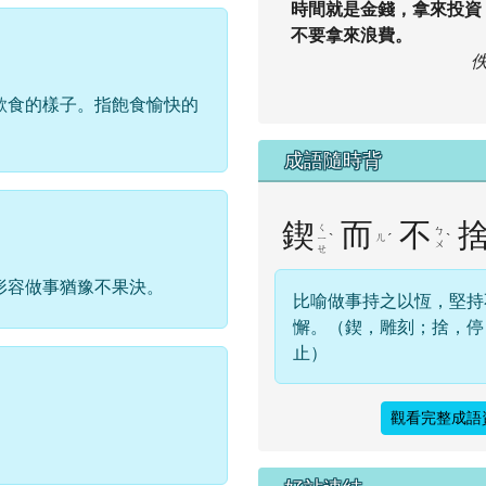
時間就是金錢，拿來投資
不要拿來浪費。
欲食的樣子。指飽食愉快的
成語隨時背
鍥
而
不
ㄑ
ㄅ
ˋ
ㄦ
ˊ
ˋ
ㄧ
ㄨ
ㄝ
形容做事猶豫不果決。
比喻做事持之以恆，堅持
懈。（鍥，雕刻；捨，停
止）
觀看完整成語