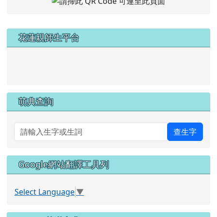
左邊區域內容
花蓮親師生平台
link to https://pts.hlc.edu.tw/
萌典查詢
查生字
Google網站翻譯工具列
Select Language
▼