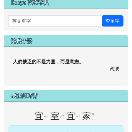
Dr.eye 英漢字典
英文單字
查單字
隨機小語
人們缺乏的不是力量，而是意志。
雨果
成語隨時背
宜
室
宜
家
ㄐ
ㄧ
ˊ
ㄕ
ˋ
ㄧ
ˊ
ㄧ
ㄚ