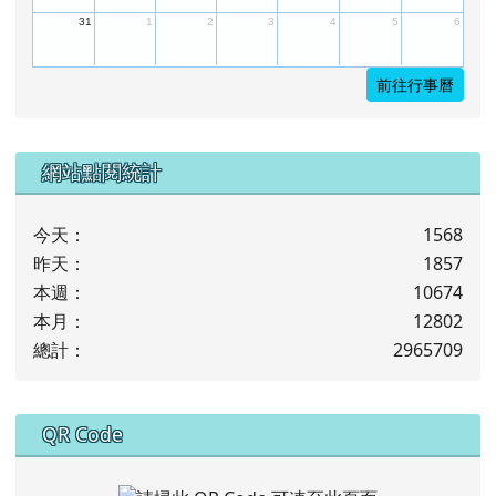
31
1
2
3
4
5
6
前往行事曆
下中左區域內容
網站點閱統計
今天：
1568
昨天：
1857
本週：
10674
本月：
12802
總計：
2965709
下中右區域內容
QR Code