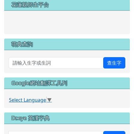
左邊區域內容
花蓮親師生平台
link to https://pts.hlc.edu.tw/
萌典查詢
查生字
Google網站翻譯工具列
Select Language
▼