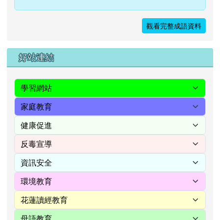
梨園，原指唐玄宗教練歌舞藝人的地方。 後泛稱戲
班為梨園；戲劇演員為「梨園子弟」或「梨園弟
子」。
觀看完整成語資料
右邊區域內容
好站連結