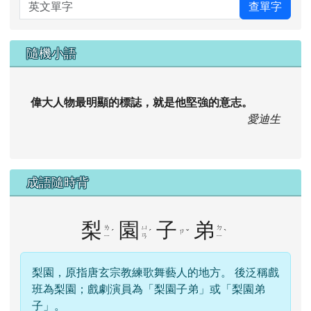
Dr.eye 英漢字典
英文單字
查單字
隨機小語
偉大人物最明顯的標誌，就是他堅強的意志。
愛迪生
成語隨時背
梨
園
子
弟
ㄌ
ㄩ
ㄉ
ˊ
ˊ
ㄗ
ˇ
ˋ
ㄧ
ㄢ
ㄧ