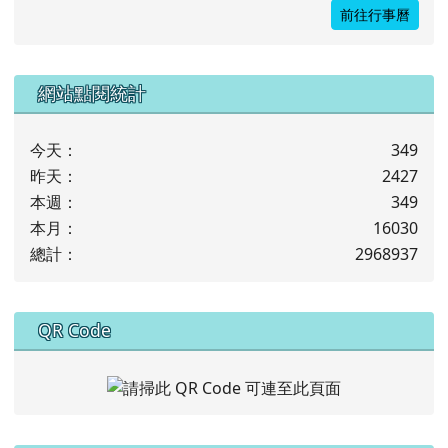
24
25
26
27
28
29
30
31
1
2
3
4
5
6
前往行事曆
下中左區域內容
網站點閱統計
今天：
349
昨天：
2427
本週：
349
本月：
16030
總計：
2968937
下中右區域內容
QR Code