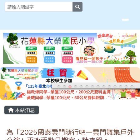
花蓮縣大榮國小全球資訊網
跳至主內容區
search
頁尾區域
主內容區域
本站消息
為「2025國泰雲門隨行吧一雲門舞集戶外