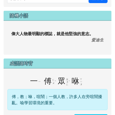
隨機小語
偉大人物最明顯的標誌，就是他堅強的意志。
愛迪生
成語隨時背
一
傅
眾
咻
ㄓ
ㄒ
ㄈ
ㄧ
ˋ
ˋ
ㄨ
ㄧ
ㄨ
ㄥ
ㄡ
傅，教；咻，喧鬧；一個人教，許多人在旁喧鬧擾
亂。喻學習環境的重要。