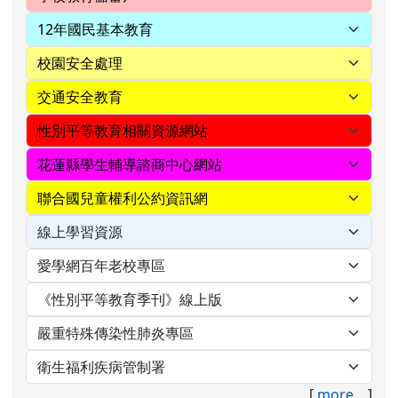
[
more...
]