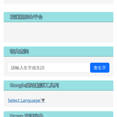
左邊區域內容
花蓮親師生平台
link to https://pts.hlc.edu.tw/
萌典查詢
查生字
Google網站翻譯工具列
Select Language
▼
Dr.eye 英漢字典