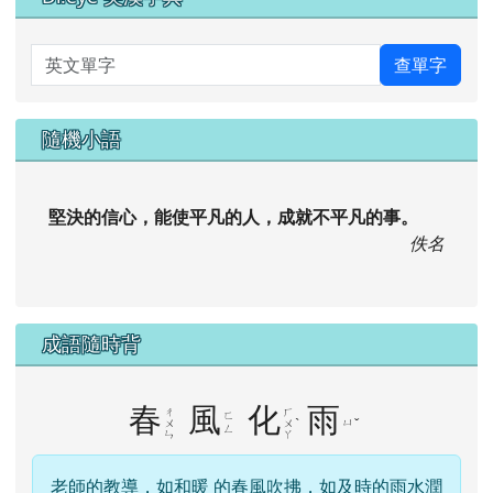
英文單字
查單字
隨機小語
堅決的信心，能使平凡的人，成就不平凡的事。
佚名
成語隨時背
春
風
化
雨
ㄔ
ㄏ
ㄈ
ˋ
ㄩ
ˇ
ㄨ
ㄨ
ㄥ
ㄣ
ㄚ
老師的教導，如和暖 的春風吹拂，如及時的雨水潤