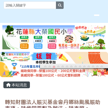
花蓮縣大榮國小全球資訊網
跳至主內容區
search
頁尾區域
主內容區域
本站消息
轉知財團法人賑災基金會丹娜絲颱風賑助