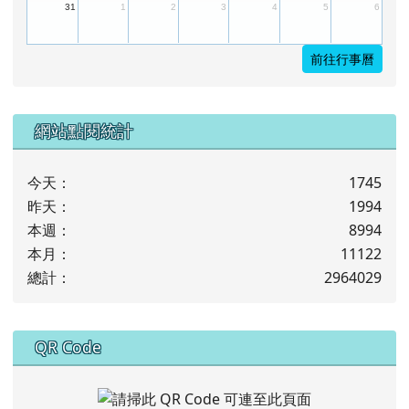
31
1
2
3
4
5
6
前往行事曆
下中左區域內容
網站點閱統計
今天：
1745
昨天：
1994
本週：
8994
本月：
11122
總計：
2964029
下中右區域內容
QR Code