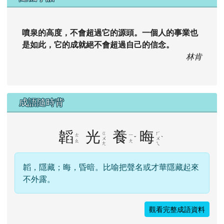
噴泉的高度，不會超過它的源頭。一個人的事業也
是如此，它的成就絕不會超過自己的信念。
林肯
成語隨時背
韜
光
養
晦
ㄍ
ㄏ
ㄊ
ㄧ
ˇ
ˋ
ㄨ
ㄨ
ㄠ
ㄤ
ㄤ
ㄟ
韜，隱藏；晦，昏暗。比喻把聲名或才華隱藏起來
不外露。
觀看完整成語資料