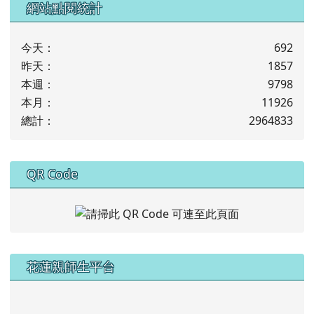
網站點閱統計
今天：
692
昨天：
1857
本週：
9798
本月：
11926
總計：
2964833
下中右區域內容
QR Code
左邊區域內容
花蓮親師生平台
link to https://pts.hlc.edu.tw/