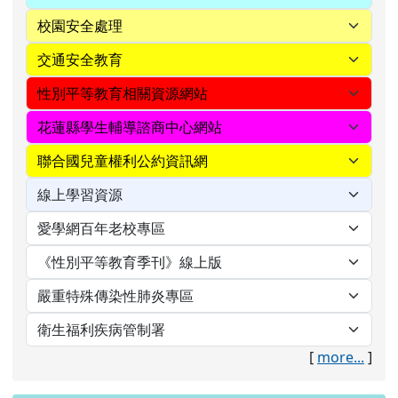
[
more...
]