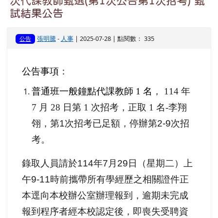
次代課教師甄選(第1次公告第1次招考) 甄
試結果公告
張明騰
-
人事
| 2025-07-28 | 點閱數： 335
公告
公告事項
：
普通班一般鐘點代課教師 1 名
， 114 年
7 月 28 日第 1 次招考，正取 1 名-李翔
翎，第
1
次招考已足額，停辦第
2-9
次招
考。
錄取人員請於
114
年
7
月
29
日（星期二）上
午
9-11
時前攜帶所有學經歷之相關證件正
本逕向本校辦公室辦理報到
，
逾期未完成
報到程序者經本校認定後，即喪失受聘資