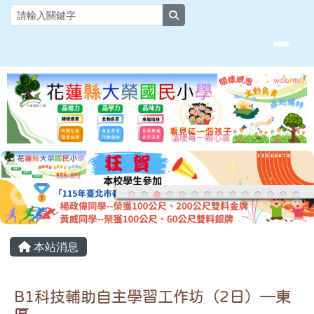
花蓮縣大榮國小全球資訊網
跳至主內容區
search
頁尾區域
主內容區域
本站消息
B1科技輔助自主學習工作坊（2日）—東