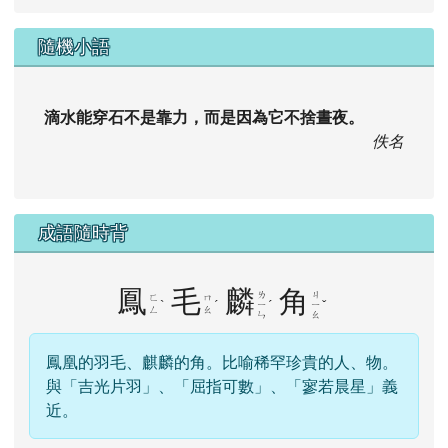
隨機小語
滴水能穿石不是靠力，而是因為它不捨晝夜。
佚名
成語隨時背
鳳
毛
麟
角
ㄌ
ㄐ
ㄈ
ㄇ
ˋ
ˊ
ˊ
ˇ
ㄧ
ㄧ
ㄥ
ㄠ
ㄣ
ㄠ
鳳凰的羽毛、麒麟的角。比喻稀罕珍貴的人、物。
與「吉光片羽」、「屈指可數」、「寥若晨星」義
近。