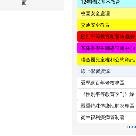
[
mor