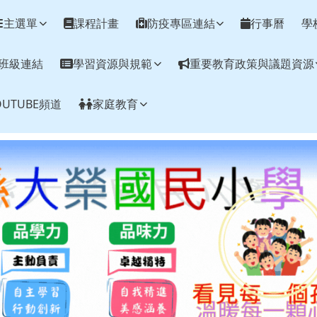
網
主選單
課程計畫
防疫專區連結
行事曆
學
班級連結
學習資源與規範
重要教育政策與議題資源
UTUBE頻道
家庭教育