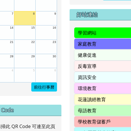
右邊區域內容
好站連結
7
8
9
14
15
16
21
22
23
28
29
30
4
5
6
前往行事曆
中右區域內容
 Code