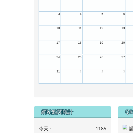
3
4
5
6
10
11
12
13
17
18
19
20
24
25
26
27
31
1
2
3
下中左區域內容
下
網站點閱統計
QR
今天：
1185