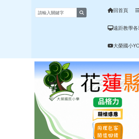
花蓮縣大榮國小全球資訊
跳至主內容區
回首頁
search
遠距教學各
大榮國小YO