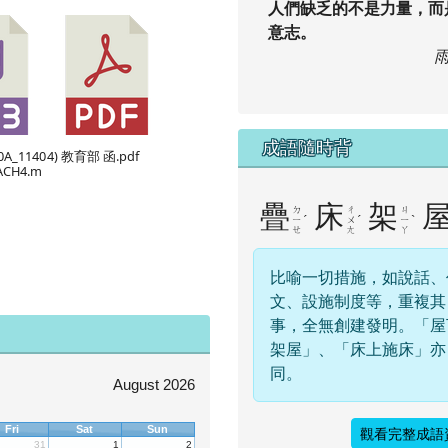
人們缺乏的不是力量，而
意志。
成語隨時背
0A_1140
4) 教育部 函.pdf
ACH4.m
疊
床
架
ㄉ
ㄔ
ㄐ
ˊ
ˊ
ˋ
ㄧ
ㄨ
ㄧ
ㄝ
ㄤ
ㄚ
比喻一切措施，如說話、
文、設施制度等，重複其
事，全無創建發明。「屋
架屋」、「床上施床」亦
同。
August 2026
Fri
Sat
Sun
觀看完整成語
31
1
2