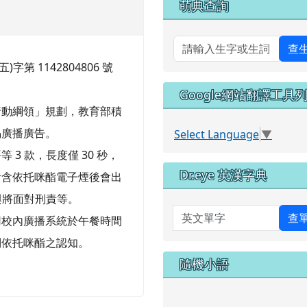
萌典查詢
查
)字第 1142804806 號
Google網站翻譯工具
行動綱領」規劃，教育部積
揭廣播廣告。
Select Language
▼
3 款，長度僅 30 秒，
Dr.eye 英漢字典
食含依托咪酯電子煙後會出
與將面對刑責等。
英文單字
查
用校內廣播系統於午餐時間
制依托咪酯之認知。
隨機小語