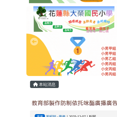
頁尾區域
主內容區域
本站消息
教育部製作防制依托咪酯廣播廣
黃昭穎
-
學務
| 2025-12-07 | 點閱
重要