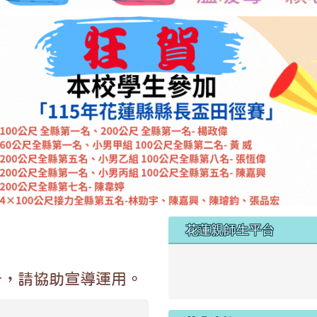
左邊區域內容
花蓮親師生平台
link to https://pts.hlc.edu
告，請協助宣導運用。