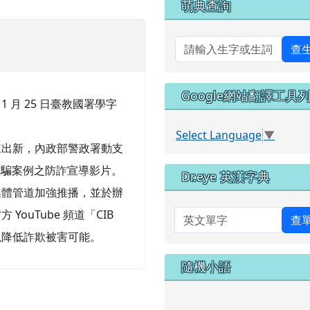
萌典查詢
查
Google網站翻譯工具
1 月 25 日臺教國署學字
Select Language
▼
陳出新，內政部警政署動支
詐騙案例之防詐宣導影片。
Dr.eye 英漢字典
媒體管道加強推播，並於辦
ouTube 頻道「CIB
英文單字
查
以降低詐欺被害可能。
隨機小語