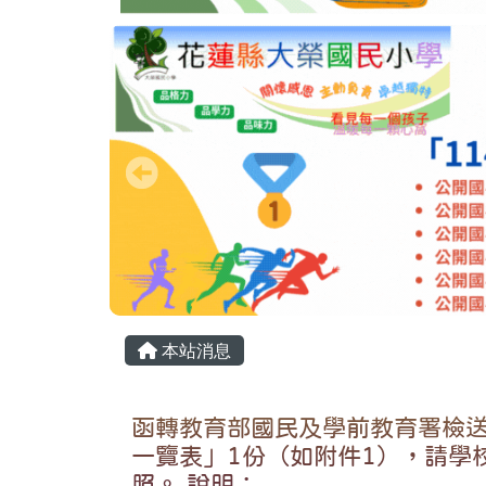
頁尾區域
主內容區域
本站消息
函轉教育部國民及學前教育署檢
一覽表」1份（如附件1），請學
照。 說明：