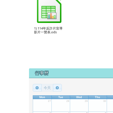
1) 114年反詐片宣導
影片一覽表.ods
下中區域內容
行事曆
今天
Mon
Tue
Wed
Thu
27
28
29
30