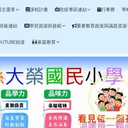
網
主選單
課程計畫
防疫專區連結
行事曆
學
班級連結
學習資源與規範
重要教育政策與議題資源
UTUBE頻道
家庭教育