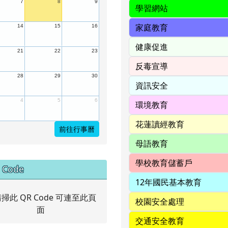
7
8
9
14
15
16
21
22
23
28
29
30
4
5
6
前往行事曆
中右區域內容
 Code