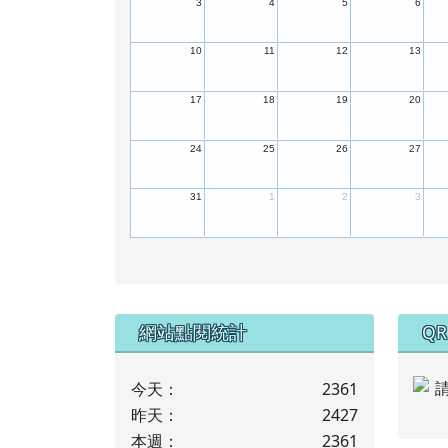
3
4
5
6
10
11
12
13
17
18
19
20
24
25
26
27
31
1
2
3
下中左區域內容
下
網站點閱統計
QR
今天：
2361
昨天：
2427
本週：
2361