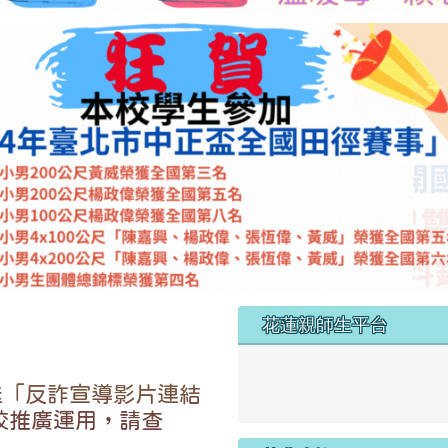
左邊區域內容
花蓮親師生平台
link to https://pts.hlc.edu
送「反詐宣導影片連結
校推廣運用，請查