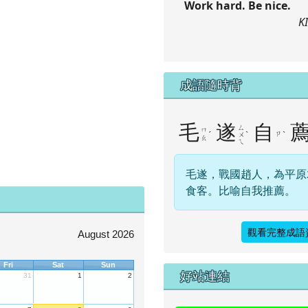
Work hard. Be nice.
K
成語隨時背
毛
遂
自
ㄙ
ㄇ
ˊ
ˋ
ㄗ
ˋ
ㄨ
ㄠ
ㄟ
毛遂，戰國趙人，為平原
食客。比喻自我推薦。
觀看完整成語
August 2026
Fri
Sat
Sun
右邊區域內容
好站連結
31
1
2