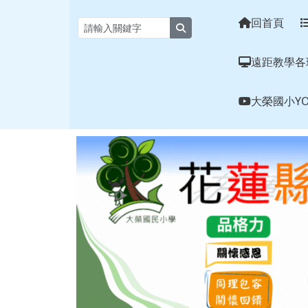
花蓮縣大榮國小全球資訊
跳至主內容區
回首頁
search
遠距教學各
大榮國小YO