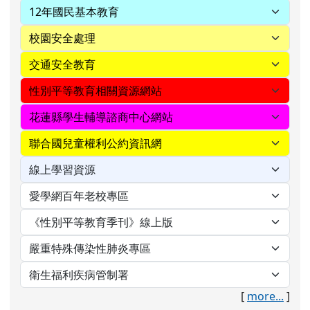
[
more...
]