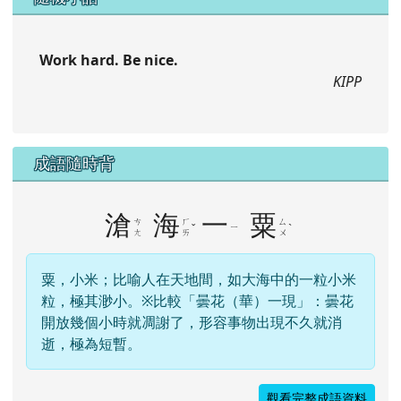
Work hard. Be nice.
KIPP
成語隨時背
滄
海
一
粟
ㄘ
ㄏ
ㄙ
ˇ
ㄧ
ˋ
ㄤ
ㄞ
ㄨ
粟，小米；比喻人在天地間，如大海中的一粒小米
粒，極其渺小。※比較「曇花（華）一現」：曇花
開放幾個小時就凋謝了，形容事物出現不久就消
逝，極為短暫。
觀看完整成語資料