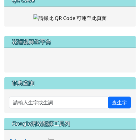
左邊區域內容
花蓮親師生平台
link to https://pts.hlc.edu.tw/
萌典查詢
查生字
Google網站翻譯工具列