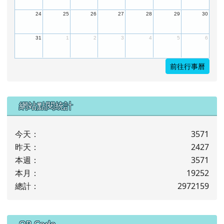
24
25
26
27
28
29
30
31
1
2
3
4
5
6
前往行事曆
下中左區域內容
網站點閱統計
今天：
3571
昨天：
2427
本週：
3571
本月：
19252
總計：
2972159
下中右區域內容
QR Code