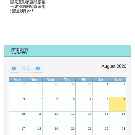
際兒童影展團體票第
一波預約開箱盲選場
活動說明.pdf
下中區域內容
行事曆
August 2026
今天
Mon
Tue
Wed
Thu
Fri
Sat
Sun
27
28
29
30
31
1
2
3
4
5
6
7
8
9
10
11
12
13
14
15
16
17
18
19
20
21
22
23