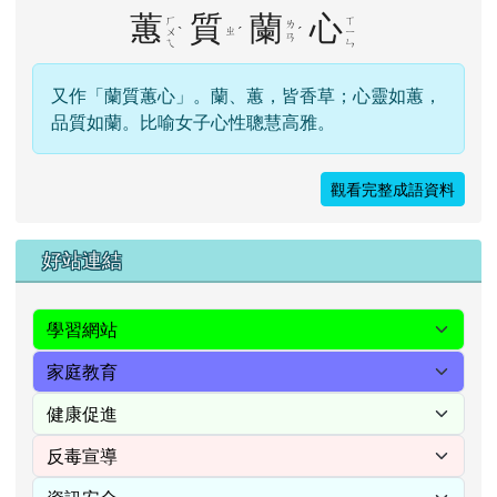
蕙
質
蘭
心
ㄏ
ㄒ
ㄌ
ˋ
ㄓ
ˊ
ˊ
ㄨ
ㄧ
ㄢ
ㄟ
ㄣ
又作「蘭質蕙心」。蘭、蕙，皆香草；心靈如蕙，
品質如蘭。比喻女子心性聰慧高雅。
觀看完整成語資料
右邊區域內容
好站連結