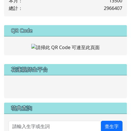
本月：
13500
總計：
2966407
下中右區域內容
QR Code
左邊區域內容
花蓮親師生平台
link to https://pts.hlc.edu.tw/
萌典查詢
查生字