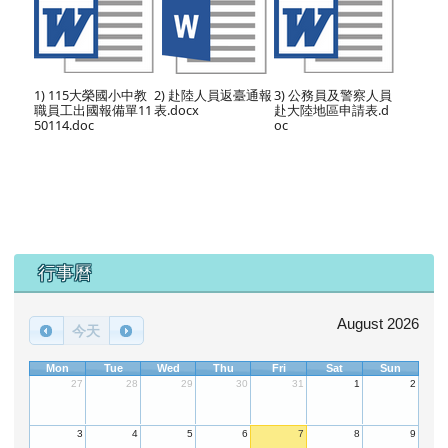
1) 115大榮國小中教
2) 赴陸人員返臺通報
3) 公務員及警察人員
職員工出國報備單11
表.docx
赴大陸地區申請表.d
50114.doc
oc
下中區域內容
行事曆
August 2026
今天
Mon
Tue
Wed
Thu
Fri
Sat
Sun
27
28
29
30
31
1
2
3
4
5
6
7
8
9