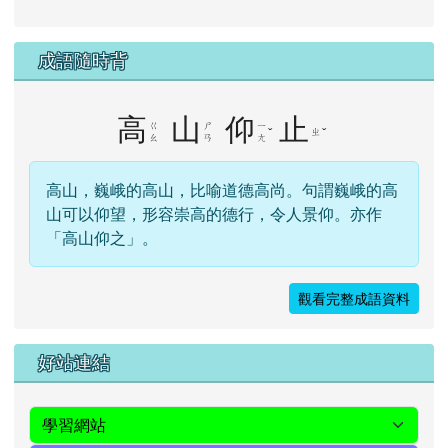
成語隨時背
高
山
仰
止
ㄍ
ㄕ
ㄧ
ˇ
ㄓ
ˇ
ㄠ
ㄢ
ㄤ
高山，巍峨的高山，比喻道德高尚。句謂巍峨的高
山可以仰望，形容崇高的德行，令人景仰。亦作
「高山仰之」。
觀看完整成語資料
右邊區域內容
好站連結