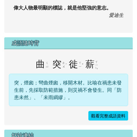
偉大人物最明顯的標誌，就是他堅強的意志。
愛迪生
成語隨時背
曲
突
徙
薪
ㄒ
ㄑ
ㄊ
ㄒ
ˊ
ˇ
ㄧ
ㄩ
ㄨ
ㄧ
ㄣ
突，煙囪；彎曲煙囪，移開木材。比喻在禍患未發
生前，先採取防範措施，則災禍不會發生。同「防
患未然」、「未雨綢繆」。
觀看完整成語資料
右邊區域內容
好站連結