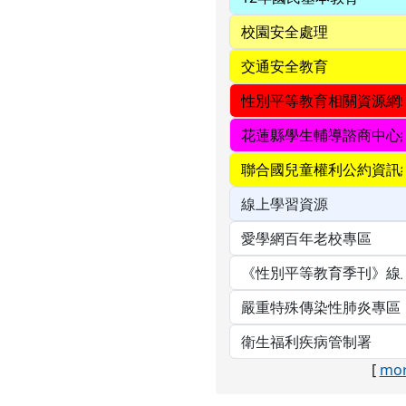
[
mor