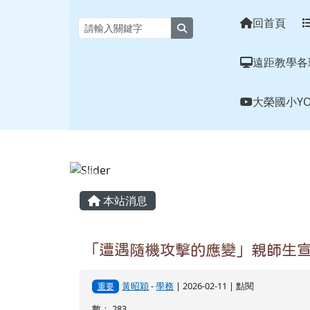
花蓮縣大榮國小全球資訊
跳至主內容區
回首頁
search
遠距教學各
大榮國小YO
頁尾區域
主內容區域
本站消息
「遭遇隨機攻擊的應變」親師生
黃昭穎
-
學務
| 2026-02-11 | 點閱
重要
數： 283