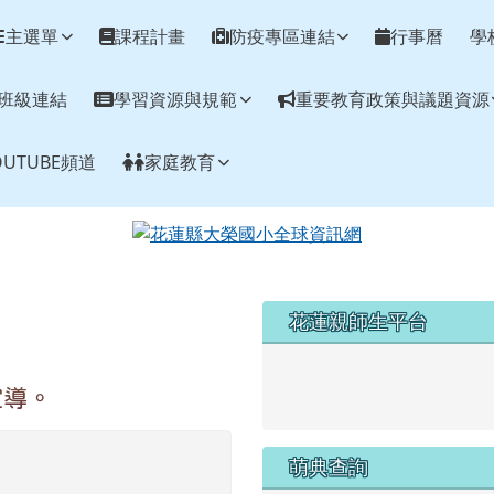
網
主選單
課程計畫
防疫專區連結
行事曆
學
班級連結
學習資源與規範
重要教育政策與議題資源
UTUBE頻道
家庭教育
左邊區域內容
花蓮親師生平台
link to https://pts.hlc.edu
宣導。
萌典查詢