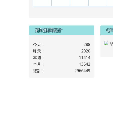
下中左區域內容
下
網站點閱統計
QR
今天：
288
昨天：
2020
本週：
11414
本月：
13542
總計：
2966449