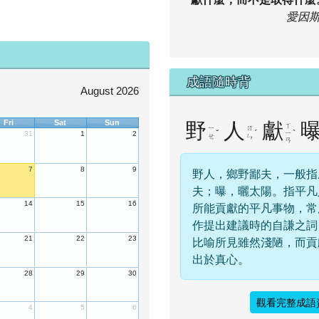
愛因
成語隨時背
August 2026
Fri
Sat
Sun
野
人
獻
ㄒ
ㄧ
ㄖ
ˇ
ˊ
ˋ
ㄧ
31
1
2
ㄝ
ㄣ
ㄢ
7
8
9
野人，鄉野鄙夫，一般指
夫；曝，曬太陽。指平凡
14
15
16
所能貢獻的平凡事物，常
作提出建議時的自謙之詞
21
22
23
比喻所見雖然淺陋，而貢
出於真心。
28
29
30
觀看完整成語
4
5
6