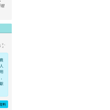
斯坦
曝
ㄆ
ˋ
ㄨ
農
人
用
，
獻
資料