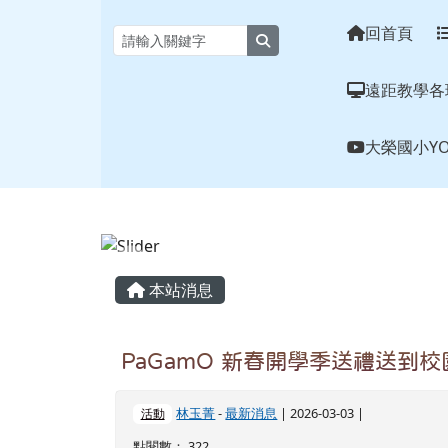
花蓮縣大榮國小全球資訊
跳至主內容區
回首頁
search
遠距教學各
大榮國小YO
頁尾區域
主內容區域
本站消息
PaGamO 新春開學季送禮送到
林玉菁
-
最新消息
| 2026-03-03 |
活動
點閱數： 322