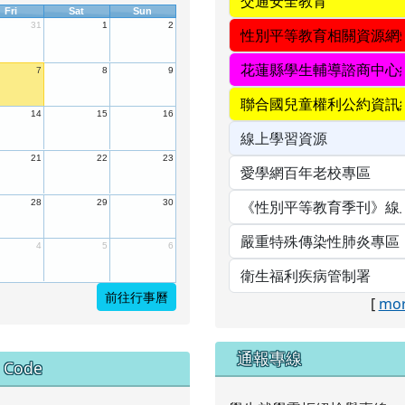
Fri
Sat
Sun
31
1
2
7
8
9
14
15
16
21
22
23
28
29
30
4
5
6
前往行事曆
[
mor
中右區域內容
通報專線
 Code