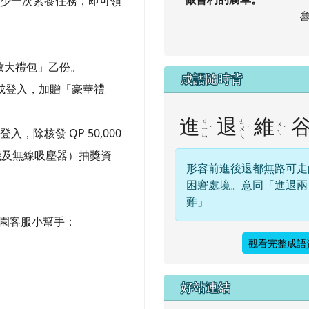
至少一次素養任務，即可領
致大禮包」乙份。
成語隨時背
前完成登入，加贈「豪華禮
進
退
維
ㄐ
ㄊ
ㄨ
ˋ
ˋ
ˊ
ㄧ
ㄨ
，除核發 QP 50,000
ㄟ
ㄣ
ㄟ
機及無線吸塵器）抽獎資
形容前進後退都無路可走
困窘處境。意同「進退兩
難」
校園客服小幫手：
觀看完整成語
右邊區域內容
好站連結