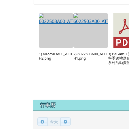
1) 6022503A00_ATTC
2) 6022503A00_ATTC
3) PaGam
H2.png
H1.png
學季送禮送
系列活動資訊.
下中區域內容
行事曆
今天