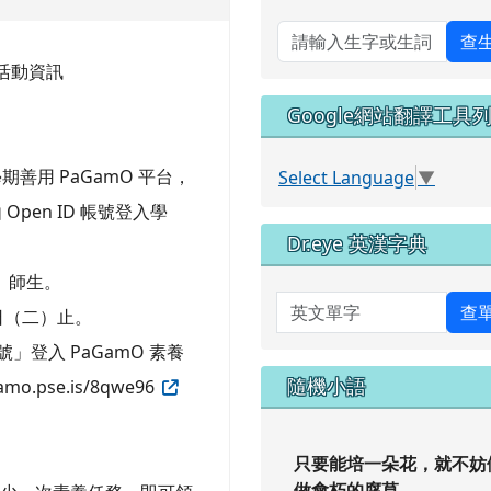
查
列活動資訊
Google網站翻譯工具
善用 PaGamO 平台，
Select Language
▼
pen ID 帳號登入學
Dr.eye 英漢字典
級）師生。
英文單字
查
 日（二）止。
」登入 PaGamO 素養
隨機小語
.pse.is/8qwe96
只要能培一朵花，就不妨
做會朽的腐草。