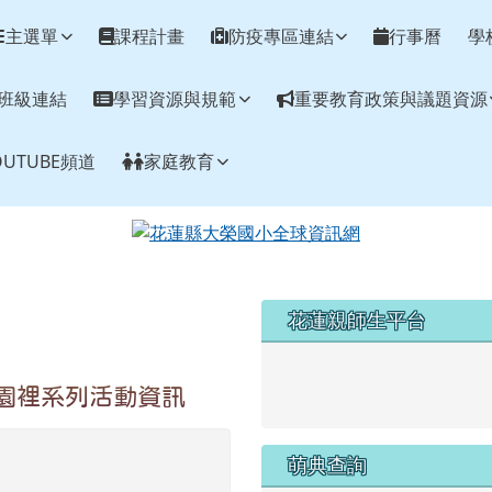
網
主選單
課程計畫
防疫專區連結
行事曆
學
班級連結
學習資源與規範
重要教育政策與議題資源
UTUBE頻道
家庭教育
左邊區域內容
花蓮親師生平台
link to https://pts.hlc.edu
校園裡系列活動資訊
萌典查詢