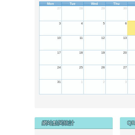
Mon
Tue
Wed
Thu
27
28
29
30
3
4
5
6
10
11
12
13
17
18
19
20
24
25
26
27
31
1
2
3
下中左區域內容
下
網站點閱統計
QR