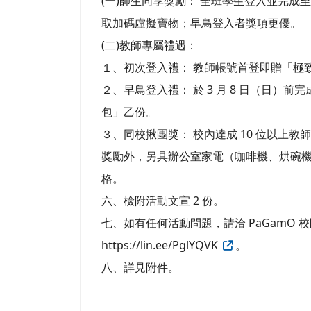
(一)師生同享獎勵： 全班學生登入並完成
取加碼虛擬寶物；早鳥登入者獎項更優。
(二)教師專屬禮遇：
１、初次登入禮： 教師帳號首登即贈「極
２、早鳥登入禮： 於 3 月 8 日（日）
包」乙份。
３、同校揪團獎： 校內達成 10 位以上教師登入
獎勵外，另具辦公室家電（咖啡機、烘碗
格。
六、檢附活動文宣 2 份。
七、如有任何活動問題，請洽 PaGamO 
https://lin.ee/PglYQVK
。
八、詳見附件。