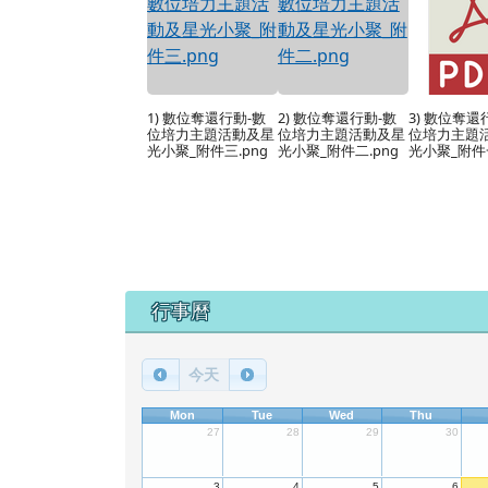
1) 數位奪還行動-數
2) 數位奪還行動-數
3) 數位奪還
位培力主題活動及星
位培力主題活動及星
位培力主題
光小聚_附件三.png
光小聚_附件二.png
光小聚_附件一
下中區域內容
行事曆
今天
Mon
Tue
Wed
Thu
27
28
29
30
3
4
5
6