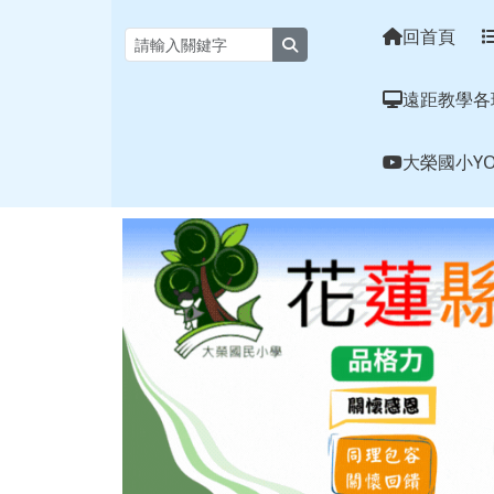
花蓮縣大榮國小全球資訊
跳至主內容區
回首頁
search
遠距教學各
大榮國小YO