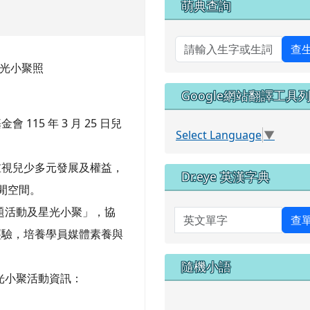
萌典查詢
查
星光小聚照
Google網站翻譯工具
15 年 3 月 25 日兒
Select Language
▼
重視兒少多元發展及權益，
Dr.eye 英漢字典
閒空間。
題活動及星光小聚」，協
英文單字
查
經驗，培養學員媒體素養與
隨機小語
光小聚活動資訊：