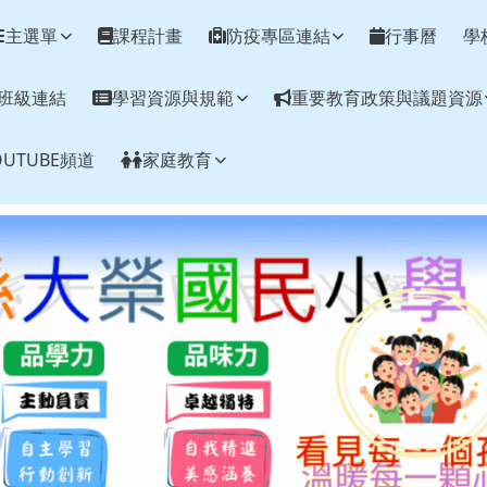
網
主選單
課程計畫
防疫專區連結
行事曆
學
班級連結
學習資源與規範
重要教育政策與議題資源
UTUBE頻道
家庭教育