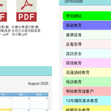
右邊區域內容
好站連結
行動-數
4) 數位奪還行動-數
活動及星
位培力主題活動及星
.pdf
光小聚.pdf
August 2026
Fri
Sat
Sun
31
1
2
7
8
9