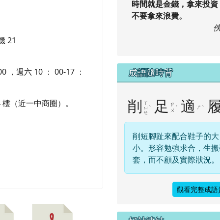
時間就是金錢，拿來投資
不要拿來浪費。
機 21
 ，週六 10 ： 00-17 ：
成語隨時背
 4 樓（近一中商圈）。
削
足
適
ㄒ
ㄗ
ˋ
ˊ
ㄕ
ˋ
ㄩ
ㄨ
ㄝ
削短腳趾來配合鞋子的大
小。形容勉強求合，生搬
套，而不顧及實際狀況。
觀看完整成語