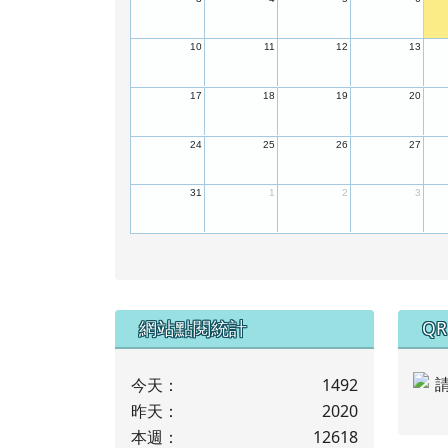
10
11
12
13
17
18
19
20
24
25
26
27
31
1
2
3
下中左區域內容
下
網站點閱統計
QR
今天：
1492
昨天：
2020
本週：
12618