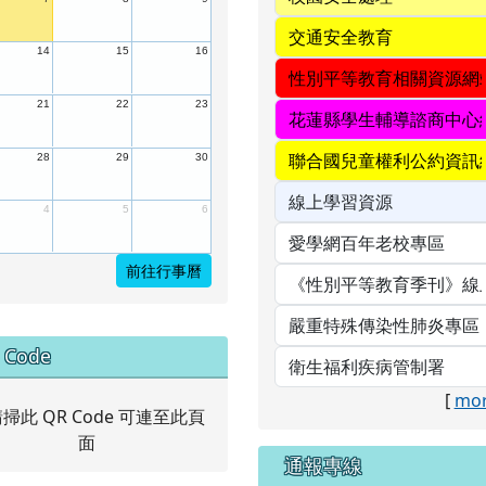
14
15
16
21
22
23
28
29
30
4
5
6
前往行事曆
中右區域內容
 Code
[
mor
通報專線