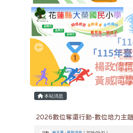
頁尾區域
主內容區域
本站消息
2026數位奪還行動-數位培力主
林玉菁
-
最新消息
| 2026-03-31 |
活動