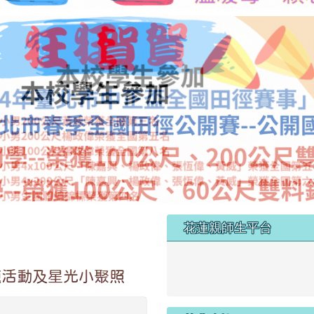
左邊區域內容
花蓮親師生平台
link to https://pts.hlc.edu
題活動及星光小聚照