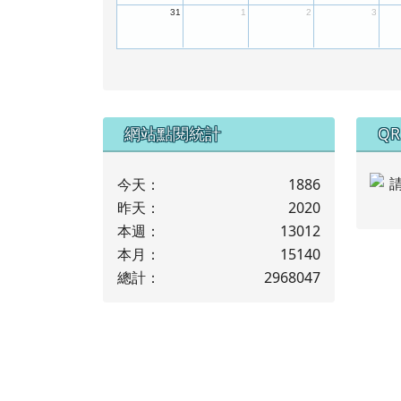
31
1
2
3
下中左區域內容
下
網站點閱統計
QR
今天：
1886
昨天：
2020
本週：
13012
本月：
15140
總計：
2968047