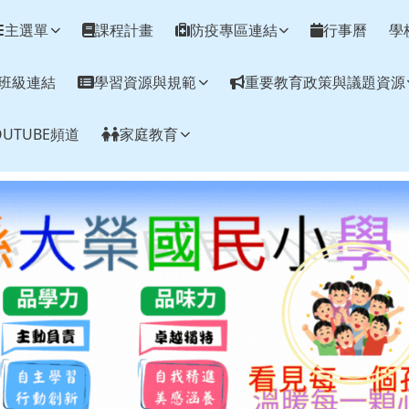
網
主選單
課程計畫
防疫專區連結
行事曆
學
班級連結
學習資源與規範
重要教育政策與議題資源
UTUBE頻道
家庭教育