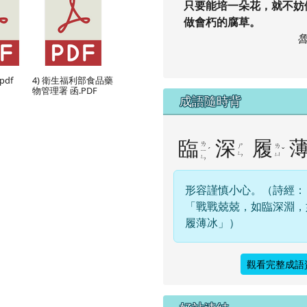
只要能培一朵花，就不妨
做會朽的腐草。
pdf
4) 衛生福利部食品藥
物管理署 函.PDF
成語隨時背
臨
深
履
ㄌ
ㄕ
ㄌ
ˊ
ˇ
ㄧ
ㄣ
ㄩ
ㄣ
形容謹慎小心。（詩經：
「戰戰兢兢，如臨深淵，
履薄冰」）
觀看完整成語