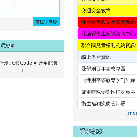
4
5
6
前往行事曆
中右區域內容
 Code
[
mor
通報專線