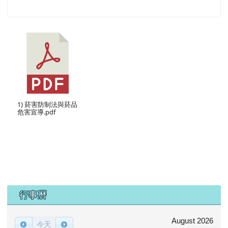
1) 菸害防制法與菸品
危害宣導.pdf
下中區域內容
行事曆
August 2026
今天