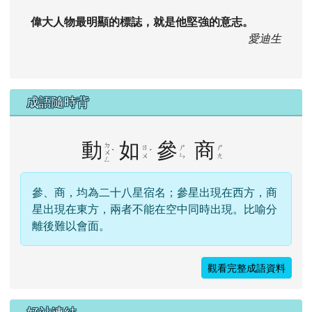
偉大人物最明顯的標誌，就是他堅強的意志。
愛迪生
成語隨時背
動
如
參
商
ㄉ
ㄖ
ㄕ
ㄕ
ˋ
ˊ
ㄨ
ㄨ
ㄣ
ㄤ
ㄥ
參、商，均為二十八星宿名；參星出現在西方，商
星出現在東方，兩者不能在空中同時出現。比喻分
離後難以會面。
觀看完整成語資料
右邊區域內容