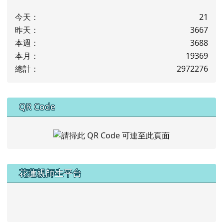
今天：
21
昨天：
3667
本週：
3688
本月：
19369
總計：
2972276
下中右區域內容
QR Code
左邊區域內容
花蓮親師生平台
link to https://pts.hlc.edu.tw/