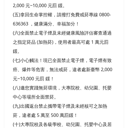
2,000 元~10,000 元罰 鍰。
(五)拿回生命掌控權，請撥打免費戒菸專線 0800-
636363 ，健康滿分、幸福加分！
(六)全面禁止電子煙及未經健康風險評估審查通過
之指定菸品 (加熱菸)，使用者最高可處 1 萬元罰
鍰。
(七)小心觸法！現已全面禁止電子煙，電子煙有致
癌、爆炸等危害，無法戒菸，違者處新臺幤 2,000
元~10,000 元罰 鍰！
(八)邀您實踐無菸環境，大專院校、幼兒園、托嬰
中心等場所全面禁菸。
(九)出國返台禁止攜帶電子煙及未經核可之加熱
菸，違者處 5 萬至 500 萬罰鍰！
(十)大專院校及各級學校、幼兒園、托嬰中心及居