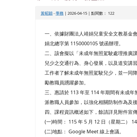
黃昭穎
-
學務
| 2026-04-15 | 點閱數： 122
一、依據財團法人靖娟兒童安全文教基金會 115 年
娟北總字第 1150000105 號函辦理。
二、該會擬以「未成年無照駕駛處理推廣
兒少之交通行為、身心發展，以及道安講
工作者了解未成年無照駕駛兒少，並一同
勵教職員踴躍參加。
三、惠請於 113 年至 114 年期間有未
派教職人員參加，以強化相關防制作為及
四、課程資訊概述如下，餘請詳見附件宣
(一)時間： 115 年 5 月 12 日（星期二） 14:3
(二)地點： Google Meet 線上會議。