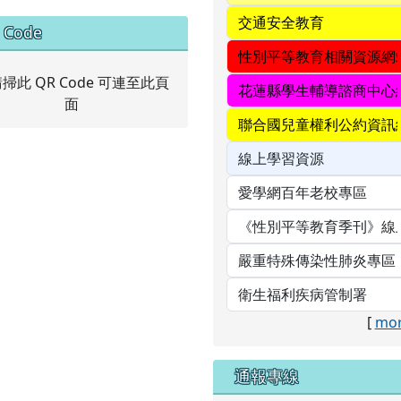
中右區域內容
 Code
[
mor
通報專線