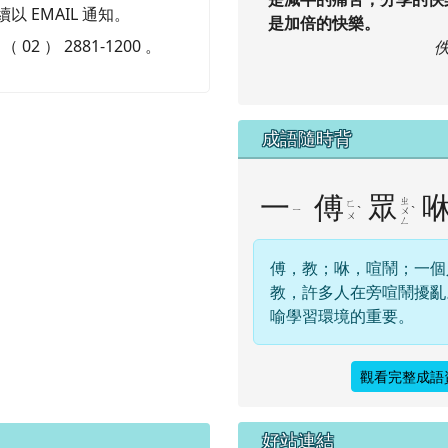
以 EMAIL 通知。
是加倍的快樂。
） 2881-1200 。
成語隨時背
一
傅
眾
ㄓ
ㄈ
ㄧ
ˋ
ˋ
ㄨ
ㄨ
ㄥ
傅，教；咻，喧鬧；一個
教，許多人在旁喧鬧擾亂
喻學習環境的重要。
觀看完整成語
右邊區域內容
好站連結