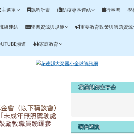
網
主選單
課程計畫
防疫專區連結
行事曆
學
班級連結
學習資源與規範
重要教育政策與議題資源
UTUBE頻道
家庭教育
左邊區域內容
花蓮親師生平台
link to https://pts.hlc.edu
基金會（以下稱該會）
度「未成年無照駕駛處
鼓勵教職員踴躍參
萌典查詢