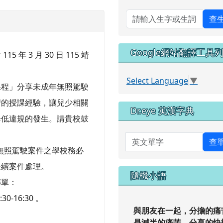
查
Google網站翻譯工具
 3 月 30 日 115 靖
Select Language
▼
課程」分享未成年無照駕駛
習的授課經驗，讓兒少相關
Dr.eye 英漢字典
降低違規的發生。請貴校鼓
英文單字
查
成年無照駕駛案件之學校務必
後續案件處理。
隨機小語
傳單：
0-16:30 。
與朋友在一起，分擔的痛
是減半的痛苦，分享的快