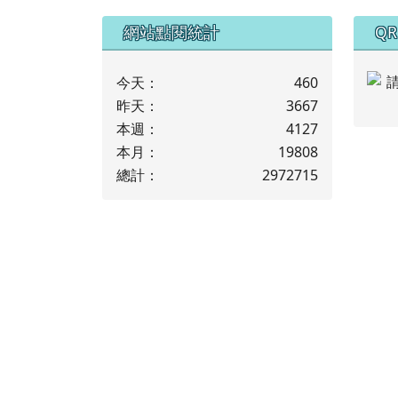
下中左區域內容
下
網站點閱統計
QR
今天：
460
昨天：
3667
本週：
4127
本月：
19808
總計：
2972715