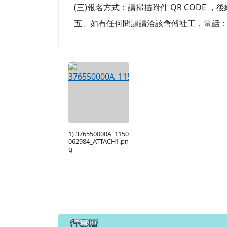
(三)報名方式：請掃描附件 QR CODE ，後續
五、如有任何問題請洽該會傅社工，電話：（ 02 
1) 376550000A_1150
062984_ATTACH1.pn
g
下中區域內容
行事曆