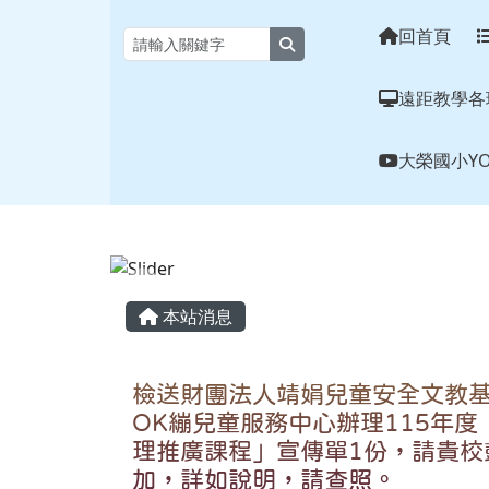
花蓮縣大榮國小全球資訊
跳至主內容區
回首頁
search
遠距教學各
大榮國小YO
頁尾區域
主內容區域
本站消息
檢送財團法人靖娟兒童安全文教
OK繃兒童服務中心辦理115年
理推廣課程」宣傳單1份，請貴校
加，詳如說明，請查照。