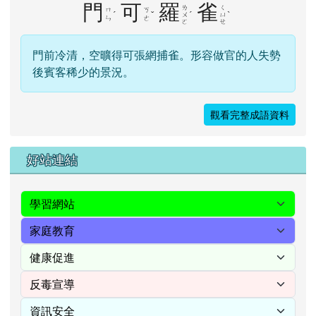
門
可
羅
雀
ㄌ
ㄑ
ㄇ
ㄎ
ˊ
ˇ
ˊ
ˋ
ㄨ
ㄩ
ㄣ
ㄜ
ㄛ
ㄝ
門前冷清，空曠得可張網捕雀。形容做官的人失勢
後賓客稀少的景況。
觀看完整成語資料
右邊區域內容
好站連結