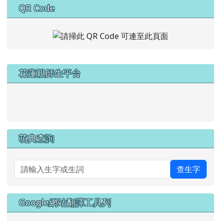
QR Code
左邊區域內容
花蓮親師生平台
link to https://pts.hlc.edu.tw/
萌典查詢
查生字
Google網站翻譯工具列