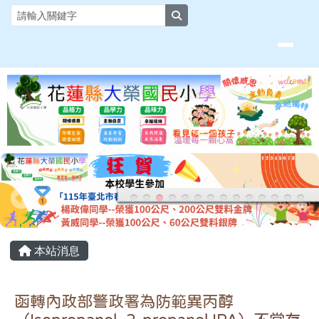
花蓮縣大榮國小全球資訊網
跳至主內容區
search
頁尾區域
主內容區域
本站消息
函轉內政部警政署為防範異丙醇