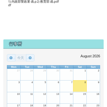
1) 內政部警政署 函.p
2) 教育部 函.pdf
df
下中區域內容
行事曆
August 2026
今天
Mon
Tue
Wed
Thu
Fri
Sat
Sun
27
28
29
30
31
1
2
3
4
5
6
7
8
9
10
11
12
13
14
15
16
17
18
19
20
21
22
23