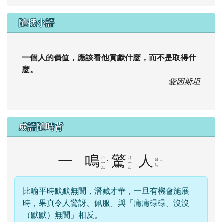
隨機小語
一個人的價值，應該看他貢獻什麼，而不是取得什
麼。
愛因斯坦
成語隨時背
一
鳴
驚
人
ㄇ
ㄐ
ㄖ
ㄧ
ˊ
ˊ
ㄧ
ㄧ
ㄣ
ㄥ
ㄥ
比喻平時默默無聞，潛藏才華，一旦有機會施展
時，果真令人驚訝、佩服。與「庸庸碌碌、沒沒
（默默）無聞」相反。