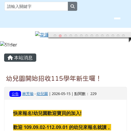
花蓮縣大榮國小全球資訊網
跳至主內容區
search
頁尾區域
主內容區域
本站消息
幼兒園開始招收115學年新生囉！
林芳瑜
-
幼兒園
| 2026-05-15 | 點閱數： 229
公告
快來報名!幼兒園歡迎寶貝的加入!
歡迎 109.09.02-112.09.01 的幼兒來報名就讀，