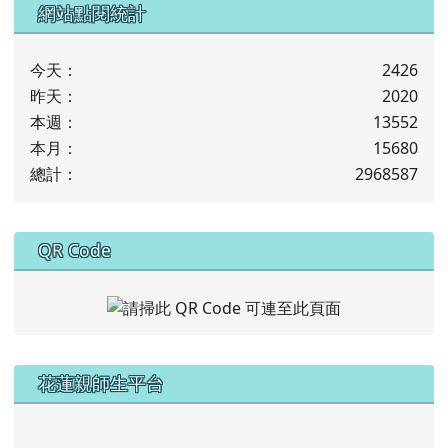
網站點閱統計
今天：
2426
昨天：
2020
本週：
13552
本月：
15680
總計：
2968587
下中右區域內容
QR Code
左邊區域內容
花蓮親師生平台
link to https://pts.hlc.edu.tw/