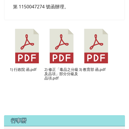
第 1150047274 號函辦理。
1) 行政院 函.pdf
2) 修正「毒品之分級
3) 教育部 函.pdf
及品項」部分分級及
品項.pdf
下中區域內容
行事曆