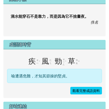
滴水能穿石不是靠力，而是因為它不捨晝夜。
佚名
成語隨時背
疾
風
勁
草
ㄐ
ㄐ
ㄈ
ㄘ
ˊ
ˋ
ˇ
ㄧ
ㄧ
ㄥ
ㄠ
ㄥ
喻遭遇危難，才知其節操的堅貞。
觀看完整成語資料
右邊區域內容
好站連結