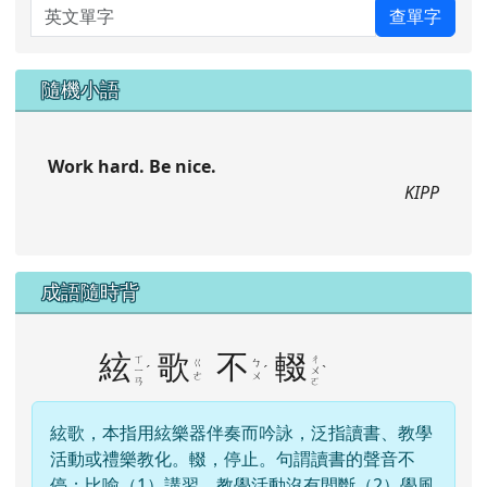
英文單字
查單字
隨機小語
Work hard. Be nice.
KIPP
成語隨時背
絃
歌
不
輟
ㄒ
ㄔ
ㄍ
ㄅ
ˊ
ˊ
ˋ
ㄧ
ㄨ
ㄜ
ㄨ
ㄢ
ㄛ
絃歌，本指用絃樂器伴奏而吟詠，泛指讀書、教學
活動或禮樂教化。輟，停止。句謂讀書的聲音不
停；比喻（1）講習、教學活動沒有間斷（2）學風