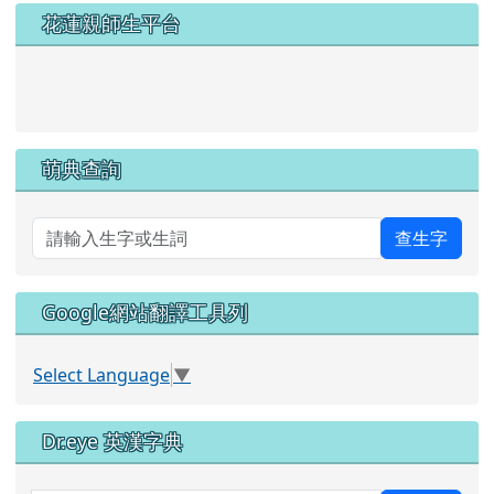
左邊區域內容
花蓮親師生平台
link to https://pts.hlc.edu.tw/
萌典查詢
查生字
Google網站翻譯工具列
Select Language
▼
Dr.eye 英漢字典