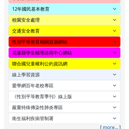
[
more...
]