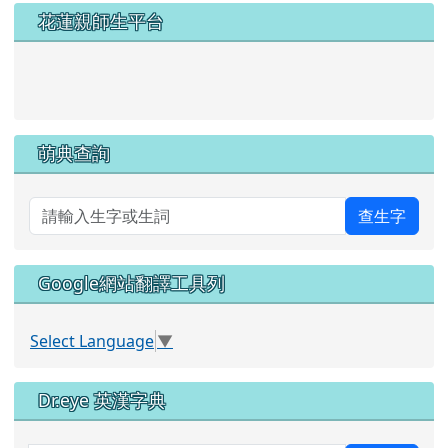
左邊區域內容
花蓮親師生平台
link to https://pts.hlc.edu.tw/
萌典查詢
查生字
Google網站翻譯工具列
Select Language
▼
Dr.eye 英漢字典