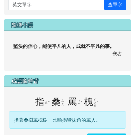
英文單字
查單字
隨機小語
堅決的信心，能使平凡的人，成就不平凡的事。
佚名
成語隨時背
指
桑
罵
槐
ㄏ
ㄙ
ㄇ
ㄓ
ˇ
ˋ
ˊ
ㄨ
ㄤ
ㄚ
ㄞ
指著桑樹罵槐樹，比喻拐彎抹角的罵人。