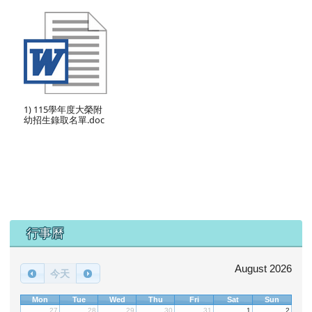
1) 115學年度大榮附
幼招生錄取名單.doc
下中區域內容
行事曆
August 2026
今天
Mon
Tue
Wed
Thu
Fri
Sat
Sun
27
28
29
30
31
1
2