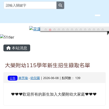
花蓮縣大榮國小全球資訊網
跳至主內容區
search
頁尾區域
主內容區域
本站消息
大榮附幼115學年新生招生錄取名單
林芳瑜
-
幼兒園
| 2026-06-08 | 點閱數： 139
公告
❤️❤️❤️歡迎所有的新生加入大榮附幼大家庭❤️❤️❤️