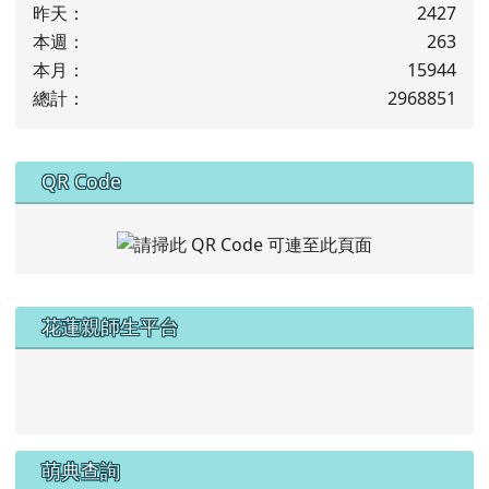
昨天：
2427
本週：
263
本月：
15944
總計：
2968851
下中右區域內容
QR Code
左邊區域內容
花蓮親師生平台
link to https://pts.hlc.edu.tw/
萌典查詢