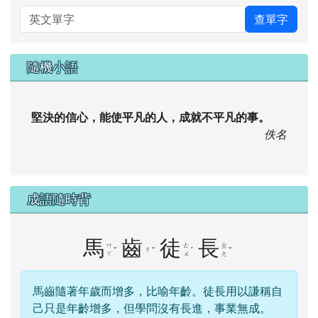
英文單字
查單字
隨機小語
堅決的信心，能使平凡的人，成就不平凡的事。
佚名
成語隨時背
馬
齒
徒
長
ㄇ
ㄊ
ㄓ
ˇ
ㄔ
ˇ
ˊ
ˇ
ㄚ
ㄨ
ㄤ
馬齒隨著年歲而增多，比喻年齡。徒長用以謙稱自
己只是年齡增多，但學問沒有長進，事業無成。