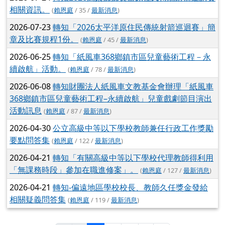
相關資訊。
(
賴恩庭
/ 35 /
最新消息
)
2026-07-23
轉知「2026太平洋原住民傳統射箭巡迴賽」簡
章及比賽規程1份。
(
賴恩庭
/ 45 /
最新消息
)
2026-06-25
轉知「紙風車368鄉鎮市區兒童藝術工程－永
續啟航」活動。
(
賴恩庭
/ 78 /
最新消息
)
2026-06-08
轉知財團法人紙風車文教基金會辦理「紙風車
368鄉鎮市區兒童藝術工程–永續啟航」兒童戲劇節目演出
活動訊息
(
賴恩庭
/ 87 /
最新消息
)
2026-04-30
公立高級中等以下學校教師兼任行政工作獎勵
要點問答集
(
賴恩庭
/ 122 /
最新消息
)
2026-04-21
轉知「有關高級中等以下學校代理教師得利用
「無課務時段」參加在職進修案」。
(
賴恩庭
/ 127 /
最新消息
)
2026-04-21
轉知-偏遠地區學校校長、教師久任獎金發給
相關疑義問答集
(
賴恩庭
/ 119 /
最新消息
)