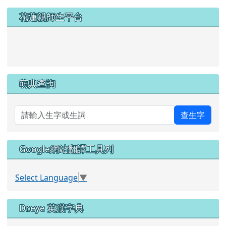
左邊區域內容
花蓮親師生平台
link to https://pts.hlc.edu.tw/
萌典查詢
查生字
Google網站翻譯工具列
Select Language
▼
Dr.eye 英漢字典