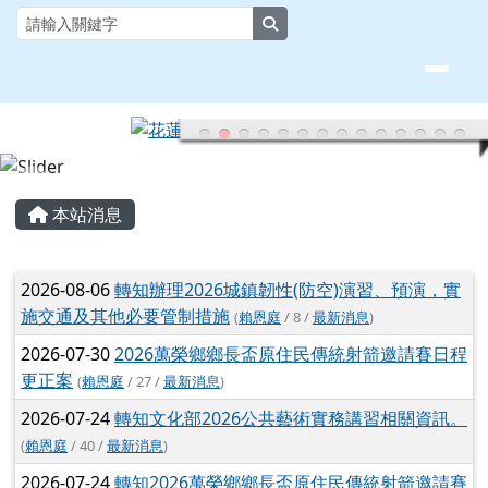
花蓮縣大榮國小全球資訊網
跳至主內容區
search
頁尾區域
主內容區域
本站消息
文章列表
2026-08-06
轉知辦理2026城鎮韌性(防空)演習、預演，實
施交通及其他必要管制措施
(
賴恩庭
/ 8 /
最新消息
)
2026-07-30
2026萬榮鄉鄉長盃原住民傳統射箭邀請賽日程
更正案
(
賴恩庭
/ 27 /
最新消息
)
2026-07-24
轉知文化部2026公共藝術實務講習相關資訊。
(
賴恩庭
/ 40 /
最新消息
)
2026-07-24
轉知2026萬榮鄉鄉長盃原住民傳統射箭邀請賽