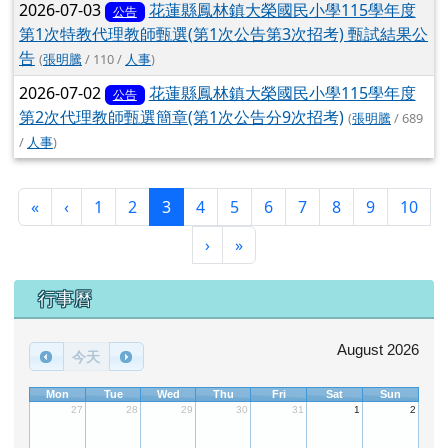
2026-07-06
花蓮縣鳳林鎮大榮國民小學115學年度
公告
第1次特教代理教師甄選(第1次公告第4次招考) 甄試結果公
告
(
張明騰
/ 105 /
人事
)
2026-07-03
花蓮縣鳳林鎮大榮國民小學115學年度
公告
第1次特教代理教師甄選(第1次公告第3次招考) 甄試結果公
告
(
張明騰
/ 110 /
人事
)
2026-07-02
花蓮縣鳳林鎮大榮國民小學115學年度
公告
第2次代理教師甄選簡章(第1次公告分9次招考)
(
張明騰
/ 689
/
人事
)
第一頁
上一頁
(目前頁次)
«
‹
1
2
3
4
5
6
7
8
9
10
下一頁
最後頁
›
»
下中區域內容
行事曆
August 2026
今天