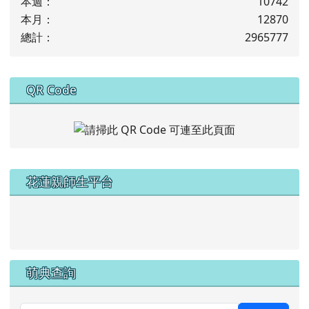
今天：
1636
昨天：
1857
本週：
10742
本月：
12870
總計：
2965777
下中右區域內容
QR Code
左邊區域內容
花蓮親師生平台
link to https://pts.hlc.edu.tw/