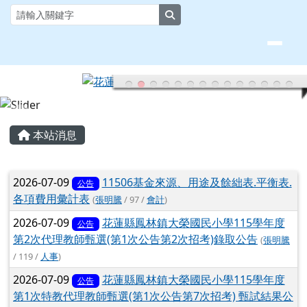
頁尾區域
主內容區域
本站消息
文章列表
2026-07-09
11506基金來源、用途及餘絀表.平衡表.
公告
各項費用彙計表
(
張明騰
/ 97 /
會計
)
2026-07-09
花蓮縣鳳林鎮大榮國民小學115學年度
公告
第2次代理教師甄選(第1次公告第2次招考)錄取公告
(
張明騰