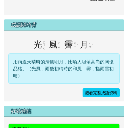
不必告訴我你讀過什麼書，從你的言談我就可以察
知。
愛默生(美國)
成語隨時背
光
風
霽
月
ㄍ
ㄈ
ㄐ
ㄩ
ˋ
ˋ
ㄨ
ㄥ
ㄧ
ㄝ
ㄤ
用雨過天晴時的清風明月，比喻人坦蕩高尚的胸懷
品格。（光風，雨後初晴時的和風；霽，指雨雪初
晴）
觀看完整成語資料