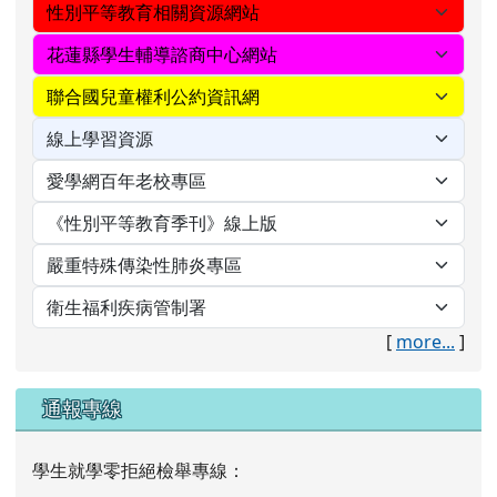
[
more...
]