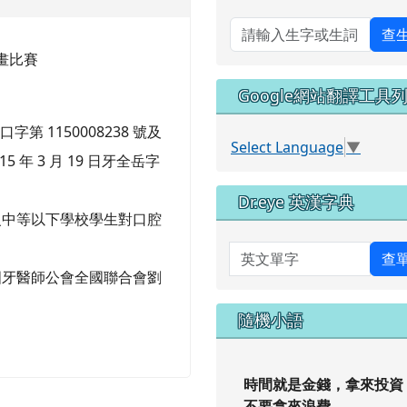
查
畫比賽
Google網站翻譯工具
字第 1150008238 號及
Select Language
▼
年 3 月 19 日牙全岳字
Dr.eye 英漢字典
級中等以下學校學生對口腔
英文單字
查
國牙醫師公會全國聯合會劉
隨機小語
時間就是金錢，拿來投資
不要拿來浪費。