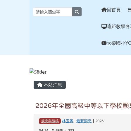
花蓮縣大榮國小全球資訊
跳至主內容區
回首頁
search
遠距教學各
大榮國小YO
頁尾區域
主內容區域
本站消息
2026年全國高級中等以下學校
林玉菁
-
最新消息
| 2026-
競賽與徵稿
04-14 | 點閱數： 257