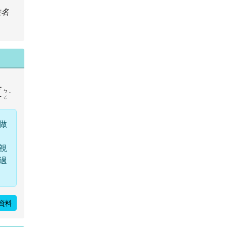
佚名
薄
ㄅ
ˊ
ㄛ
做
視
過
資料