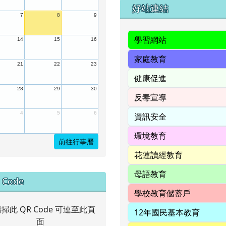
右邊區域內容
好站連結
7
8
9
14
15
16
21
22
23
28
29
30
4
5
6
前往行事曆
中右區域內容
 Code