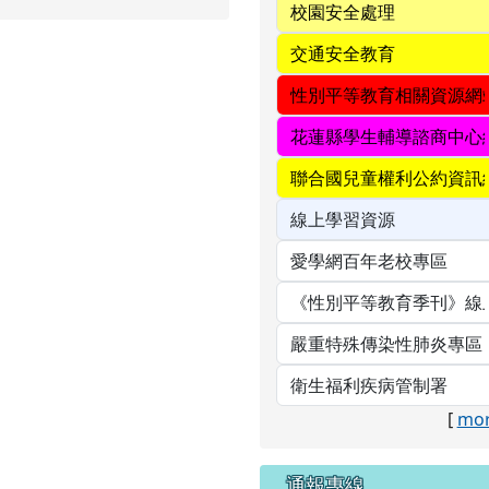
[
mor
通報專線