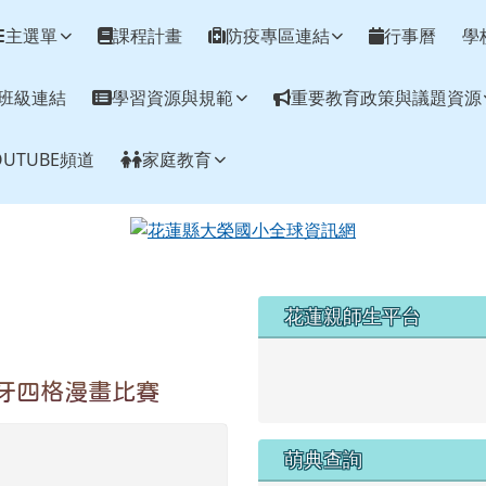
網
主選單
課程計畫
防疫專區連結
行事曆
學
班級連結
學習資源與規範
重要教育政策與議題資源
UTUBE頻道
家庭教育
左邊區域內容
花蓮親師生平台
link to https://pts.hlc.edu
顧牙四格漫畫比賽
萌典查詢