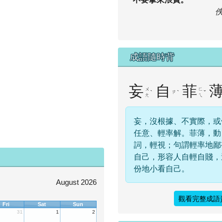
成語隨時背
妄
自
菲
ㄨ
ㄈ
ˋ
ㄗ
ˋ
ˇ
ㄤ
ㄟ
妄，沒根據、不實際，或
任意、輕率解。菲薄，動
詞，輕視；句謂輕率地鄙
自己，形容人自輕自賤，
份地小看自己。
August 2026
觀看完整成語
Fri
Sat
Sun
31
1
2