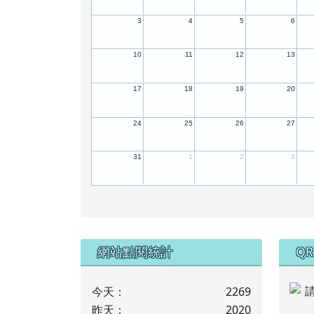
3
4
5
6
10
11
12
13
17
18
19
20
24
25
26
27
31
1
2
3
下中左區域內容
下
網站點閱統計
QR
今天：
2269
昨天：
2020