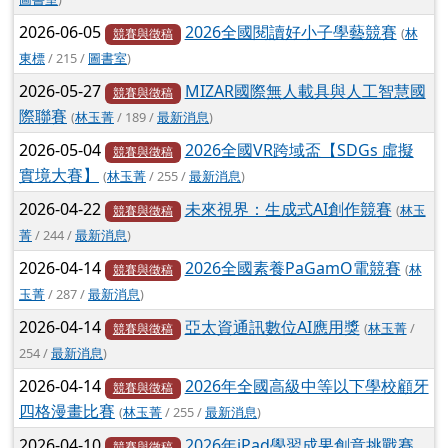
2026-06-05
2026全國閱讀好小子學藝競賽
(
林
競賽與徵稿
東標
/ 215 /
圖書室
)
2026-05-27
MIZAR國際無人載具與人工智慧國
競賽與徵稿
際聯賽
(
林玉菁
/ 189 /
最新消息
)
2026-05-04
2026全國VR跨域盃【SDGs 虛擬
競賽與徵稿
實境大賽】
(
林玉菁
/ 255 /
最新消息
)
2026-04-22
未來視界：生成式AI創作競賽
(
林玉
競賽與徵稿
菁
/ 244 /
最新消息
)
2026-04-14
2026全國素養PaGamO電競賽
(
林
競賽與徵稿
玉菁
/ 287 /
最新消息
)
2026-04-14
亞太資通訊數位AI應用獎
(
林玉菁
/
競賽與徵稿
254 /
最新消息
)
2026-04-14
2026年全國高級中等以下學校顧牙
競賽與徵稿
四格漫畫比賽
(
林玉菁
/ 255 /
最新消息
)
2026-04-10
2026年iPad學習成果創意挑戰賽
競賽與徵稿