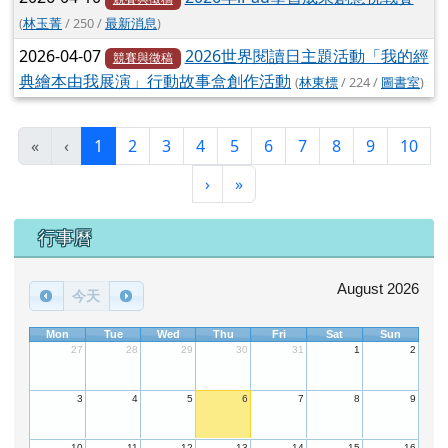
(
林玉菁
/ 250 /
最新消息
)
2026-04-07
2026世界閱讀日主題活動「我的經
競賽與徵稿
典繪本由我展演」行動故事盒創作活動
(
林東標
/ 224 /
圖書室
)
(目前頁次)
«
‹
1
2
3
4
5
6
7
8
9
10
下一頁
最後頁
›
»
下中區域內容
行事曆
August 2026
今天
Mon
Tue
Wed
Thu
Fri
Sat
Sun
27
28
29
30
31
1
2
3
4
5
6
7
8
9
10
11
12
13
14
15
16