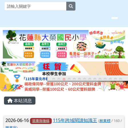
花蓮縣大榮國小全球資訊網
跳至主內容區
search
頁尾區域
主內容區域
本站消息
文章列表
2026-06-16
115年跨域閱讀知識王
(
林東標
/ 160 /
競賽與徵稿
圖書室
)