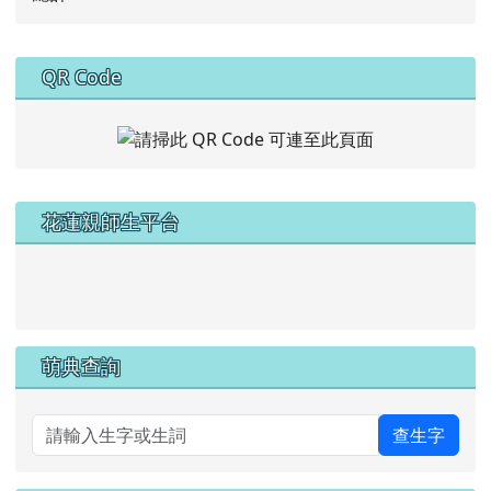
下中右區域內容
QR Code
左邊區域內容
花蓮親師生平台
link to https://pts.hlc.edu.tw/
萌典查詢
查生字