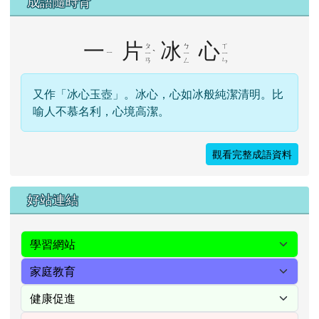
成語隨時背
一
片
冰
心
ㄆ
ㄅ
ㄒ
ㄧ
ˋ
ㄧ
ㄧ
ㄧ
ㄢ
ㄥ
ㄣ
又作「冰心玉壺」。冰心，心如冰般純潔清明。比
喻人不慕名利，心境高潔。
觀看完整成語資料
右邊區域內容
好站連結