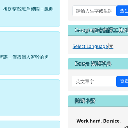
 後泛稱戲班為梨園；戲劇
查
Google網站翻譯工具
Select Language
▼
智謀，僅憑個人蠻幹的勇
Dr.eye 英漢字典
英文單字
查
隨機小語
Work hard. Be nice.
K