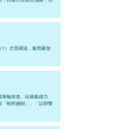
（1）才思橫溢，氣勢豪放
擋車輪前進。比喻氣雄力
與「蚍蜉撼樹」、「以卵擊