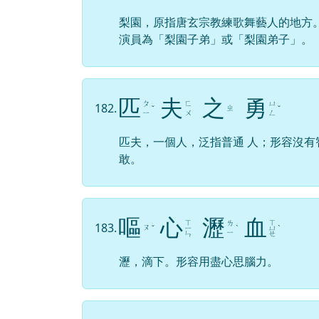
梨園，原指唐玄宗教練歌舞藝人的地方。
演員為「梨園子弟」或「梨園弟子」。
匹
夫
之
勇
ㄆ
ㄈ
ㄩ
182.
ㄓ
ˇ
ˇ
ㄧ
ㄨ
ㄥ
匹夫，一個人，泛指普通 人；形容沒有
敢。
嘔
心
瀝
血
ㄒ
ㄒ
ㄌ
183.
ㄡ
ˇ
ㄧ
ˋ
ㄩ
ˋ
ㄧ
ㄣ
ㄝ
瀝，滴下。形容用盡心思腦力。