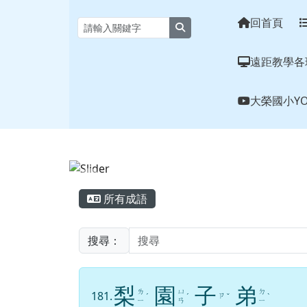
花蓮縣大榮國小全球資訊
跳至主內容區
回首頁
search
遠距教學各
大榮國小YO
頁尾區域
主內容區域
所有成語
搜尋：
梨
園
子
弟
ㄌ
ㄩ
ㄉ
181.
ㄗ
ˊ
ˊ
ˇ
ˋ
ㄧ
ㄢ
ㄧ