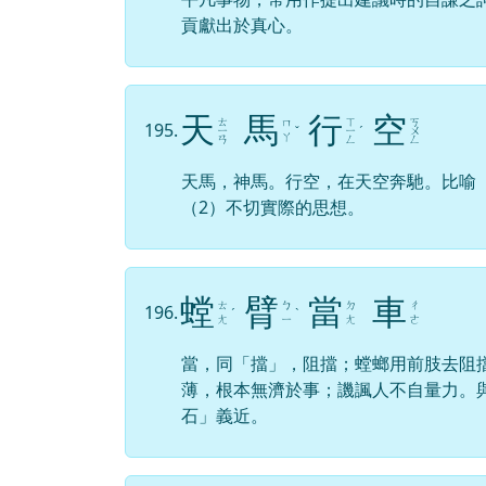
貢獻出於真心。
天
馬
行
空
ㄊ
ㄒ
ㄎ
ㄇ
195.
ㄧ
ˇ
ㄧ
ˊ
ㄨ
ㄚ
ㄢ
ㄥ
ㄥ
天馬，神馬。行空，在天空奔馳。比喻
（2）不切實際的思想。
螳
臂
當
車
ㄊ
ㄅ
ㄉ
ㄔ
196.
ˊ
ˋ
ㄤ
ㄧ
ㄤ
ㄜ
當，同「擋」，阻擋；螳螂用前肢去阻
薄，根本無濟於事；譏諷人不自量力。
石」義近。