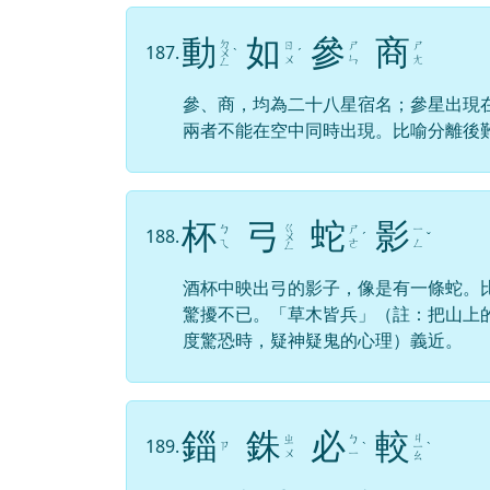
動
如
參
商
ㄉ
ㄖ
ㄕ
ㄕ
187.
ㄨ
ˋ
ˊ
ㄨ
ㄣ
ㄤ
ㄥ
參、商，均為二十八星宿名；參星出現
兩者不能在空中同時出現。比喻分離後
杯
弓
蛇
影
ㄍ
ㄅ
ㄕ
ㄧ
188.
ㄨ
ˊ
ˇ
ㄟ
ㄜ
ㄥ
ㄥ
酒杯中映出弓的影子，像是有一條蛇。
驚擾不已。「草木皆兵」（註：把山上
度驚恐時，疑神疑鬼的心理）義近。
錙
銖
必
較
ㄐ
ㄓ
ㄅ
189.
ㄗ
ˋ
ㄧ
ˋ
ㄨ
ㄧ
ㄠ