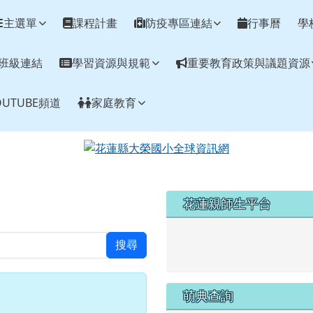
網
主選單
課程計畫
防疫專區連結
行事曆
學
班級連結
學習資源與規範
重要教育政策與議題資源
UTUBE頻道
家庭教育
左邊區域內容
花蓮親師生平台
link to https://pts.hlc.edu
搜尋
萌典查詢