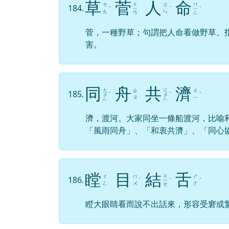
草
菅
人
命
ㄐ
ㄇ
ㄘ
ㄖ
184.
ˇ
ㄧ
ˊ
ㄧ
ˋ
ㄠ
ㄣ
ㄢ
ㄥ
菅，一種野草；句謂把人命看做野草。
害。
同
舟
共
濟
ㄊ
ㄍ
ㄓ
ㄐ
185.
ㄨ
ˊ
ㄨ
ˋ
ˋ
ㄡ
ㄧ
ㄥ
ㄥ
濟，渡河。大家同坐一條船渡河，比喻
「風雨同舟」、「和衷共濟」、「同心
瞠
目
結
舌
ㄐ
ㄔ
ㄇ
ㄕ
186.
ˋ
ㄧ
ˊ
ˊ
ㄥ
ㄨ
ㄜ
ㄝ
瞪大眼睛看而說不出話來，形容受窘或