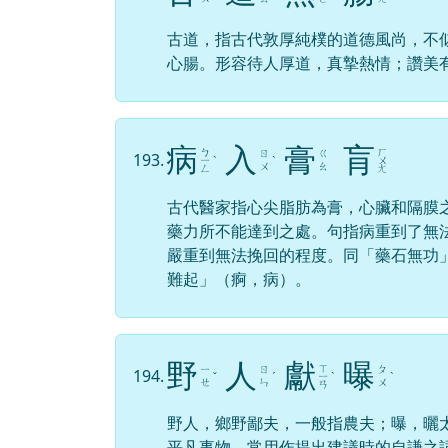
古道，指古代敦厚純樸的道德風尚，不
心腸。形容待人厚道，真摯熱情；讚美
病
入
膏
肓
ㄅ
ㄏ
ㄖ
ㄍ
193.
ㄧ
ˋ
ˋ
ㄨ
ㄨ
ㄠ
ㄥ
ㄤ
古代醫家指心尖脂肪為膏，心臟和隔膜
藥力所不能達到之處。句指病重到了無
嚴重到無法挽回的程度。同「藥石無功
難起」（痾，病）。
野
人
獻
曝
ㄒ
ㄧ
ㄖ
ㄆ
194.
ˇ
ˊ
ㄧ
ˋ
ˋ
ㄝ
ㄣ
ㄨ
ㄢ
野人，鄉野鄙夫，一般指農夫；曝，曬
平凡事物，常用作提出建議時的自謙之