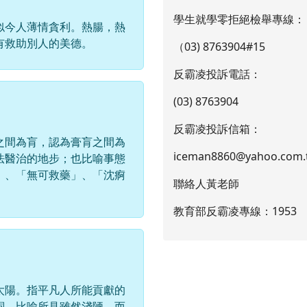
學生就學零拒絕檢舉專線：
似今人薄情貪利。熱腸，熱
有救助別人的美德。
（03) 8763904#15
反霸凌投訴電話：
(03) 8763904
反霸凌投訴信箱：
之間為肓，認為膏肓之間為
iceman8860@yahoo.com.
法醫治的地步；也比喻事態
」、「無可救藥」、「沈痾
聯絡人黃老師
教育部反霸凌專線：1953
太陽。指平凡人所能貢獻的
詞，比喻所見雖然淺陋，而