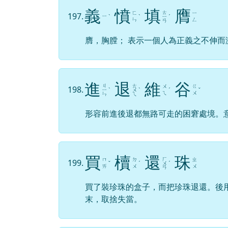
義
憤
填
膺
ㄊ
ㄈ
ㄧ
197.
ㄧ
ˋ
ˋ
ㄧ
ˊ
ㄣ
ㄥ
ㄢ
膺，胸膛； 表示一個人為正義之不伸而
進
退
維
谷
ㄐ
ㄊ
ㄨ
ㄍ
198.
ㄧ
ˋ
ㄨ
ˋ
ˊ
ˇ
ㄟ
ㄨ
ㄣ
ㄟ
形容前進後退都無路可走的困窘處境。
買
櫝
還
珠
ㄏ
ㄇ
ㄉ
ㄓ
199.
ˇ
ˊ
ㄨ
ˊ
ㄞ
ㄨ
ㄨ
ㄢ
買了裝珍珠的盒子，而把珍珠退還。後
末，取捨失當。