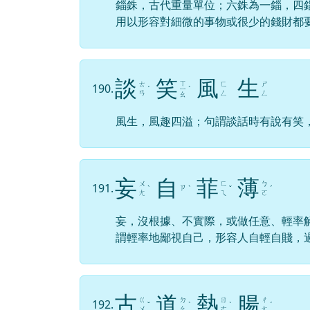
錙銖，古代重量單位；六銖為一錙，四
用以形容對細微的事物或很少的錢財都
談
笑
風
生
ㄒ
ㄊ
ㄈ
ㄕ
190.
ˊ
ㄧ
ˋ
ㄢ
ㄥ
ㄥ
ㄠ
風生，風趣四溢；句謂談話時有說有笑
妄
自
菲
薄
ㄨ
ㄈ
ㄅ
191.
ㄗ
ˋ
ˋ
ˇ
ˊ
ㄤ
ㄟ
ㄛ
妄，沒根據、不實際，或做任意、輕率
謂輕率地鄙視自己，形容人自輕自賤，
古
道
熱
腸
ㄍ
ㄉ
ㄖ
ㄔ
192.
ˇ
ˋ
ˋ
ˊ
ㄨ
ㄠ
ㄜ
ㄤ