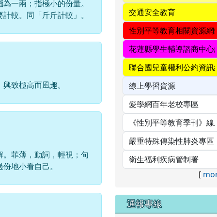
錙為一兩；指極小的份量。
要計較。同「斤斤計較」。
，興致極高而風趣。
解。菲薄，動詞，輕視；句
過份地小看自己。
[
mor
通報專線