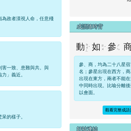
指為政者漠視人命，任意殘
成語隨時背
動
如
參
ㄉ
ㄖ
ㄕ
ˋ
ˊ
ㄨ
ㄨ
ㄣ
ㄥ
參、商，均為二十八星宿
利害一致、患難與共。與
名；參星出現在西方，商
協力」義近。
出現在東方，兩者不能在
中同時出現。比喻分離後
以會面。
觀看完整成語
驚呆的樣子。
右邊區域內容
好站連結