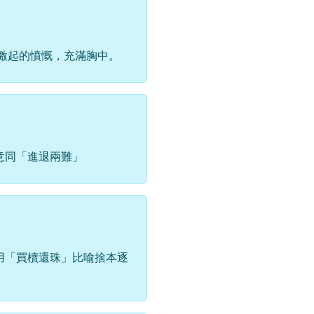
激起的憤慨，充滿胸中。
意同「進退兩難」
用「買櫝還珠」比喻捨本逐