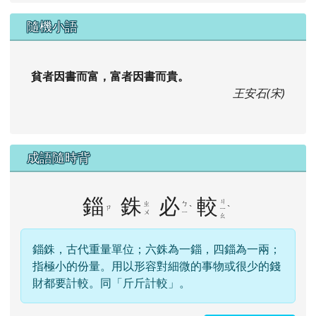
隨機小語
貧者因書而富，富者因書而貴。
王安石(宋)
成語隨時背
錙
銖
必
較
ㄐ
ㄓ
ㄅ
ㄗ
ˋ
ˋ
ㄧ
ㄨ
ㄧ
ㄠ
錙銖，古代重量單位；六銖為一錙，四錙為一兩；
指極小的份量。用以形容對細微的事物或很少的錢
財都要計較。同「斤斤計較」。