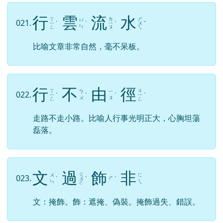
行
雲
流
水
ㄒ
ㄌ
ㄕ
ㄩ
021.
ㄧ
ˊ
ˊ
ㄧ
ˊ
ㄨ
ˇ
ㄣ
ㄥ
ㄡ
ㄟ
比喻文章非常自然，毫不呆板。
行
不
由
徑
ㄒ
ㄐ
ㄅ
ㄧ
022.
ㄧ
ˊ
ˋ
ˊ
ㄧ
ˋ
ㄨ
ㄡ
ㄥ
ㄥ
走路不走小路。比喻人行事光明正大，心胸坦蕩
磊落。
文
過
飾
非
ㄍ
ㄨ
ㄈ
023.
ㄕ
ˋ
ㄨ
ˋ
ˋ
ㄣ
ㄟ
ㄛ
文：掩飾。飾：遮掩、偽裝。掩飾過失、錯誤。