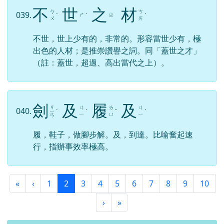
不
世
之
材
ㄅ
ㄘ
039.
ㄕ
ㄓ
ˊ
ˋ
ˊ
ㄨ
ㄞ
不世，世上少有的，非常的。形容當世少有，極
出色的人材；是推崇讚譽之詞。同「蓋世之才」
（註：蓋世，超過、高出當代之上）。
劍
及
履
及
ㄐ
ㄐ
ㄌ
ㄐ
040.
ㄧ
ˋ
ˊ
ˇ
ˊ
ㄧ
ㄩ
ㄧ
ㄢ
履，鞋子，做腳步解。及，到達。比喻奮起速
行，指辦事效率極高。
第一頁
上一頁
(目前頁次)
«
‹
1
2
3
4
5
6
7
8
9
10
下一頁
最後頁
›
»