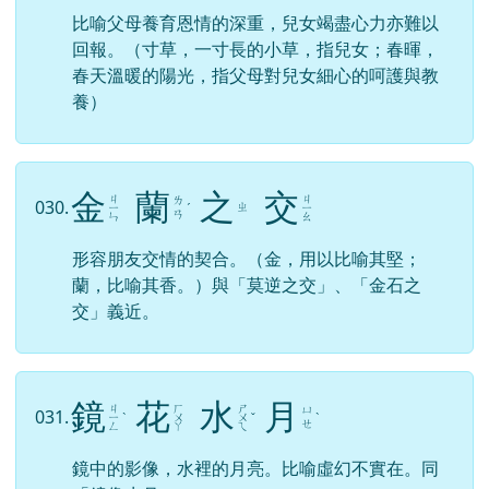
比喻父母養育恩情的深重，兒女竭盡心力亦難以
回報。（寸草，一寸長的小草，指兒女；春暉，
春天溫暖的陽光，指父母對兒女細心的呵護與教
養）
金
蘭
之
交
ㄐ
ㄐ
ㄌ
030.
ㄓ
ㄧ
ˊ
ㄧ
ㄢ
ㄣ
ㄠ
形容朋友交情的契合。（金，用以比喻其堅；
蘭，比喻其香。）與「莫逆之交」、「金石之
交」義近。
鏡
花
水
月
ㄐ
ㄏ
ㄕ
ㄩ
031.
ㄧ
ˋ
ㄨ
ㄨ
ˇ
ˋ
ㄝ
ㄥ
ㄚ
ㄟ
鏡中的影像，水裡的月亮。比喻虛幻不實在。同