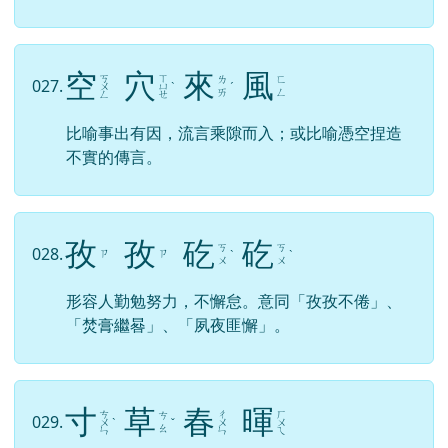
空
穴
來
風
ㄎ
ㄒ
ㄌ
ㄈ
027.
ㄨ
ㄩ
ˋ
ˊ
ㄞ
ㄥ
ㄥ
ㄝ
比喻事出有因，流言乘隙而入；或比喻憑空捏造
不實的傳言。
孜
孜
矻
矻
ㄎ
ㄎ
028.
ㄗ
ㄗ
ˋ
ˋ
ㄨ
ㄨ
形容人勤勉努力，不懈怠。意同「孜孜不倦」、
「焚膏繼晷」、「夙夜匪懈」。
寸
草
春
暉
ㄘ
ㄔ
ㄏ
ㄘ
029.
ㄨ
ˋ
ˇ
ㄨ
ㄨ
ㄠ
ㄣ
ㄣ
ㄟ