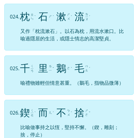
枕
石
漱
流
ㄌ
ㄓ
ㄕ
024.
ㄕ
ˋ
ˊ
ˋ
ㄧ
ˊ
ㄣ
ㄨ
ㄡ
又作「枕流漱石」。以石為枕，用流水漱口。比
喻過隱居的生活，或隱士情志的高潔堅貞。
千
里
鵝
毛
ㄑ
ㄌ
ㄇ
025.
ㄜ
ㄧ
ˇ
ˊ
ˊ
ㄧ
ㄠ
ㄢ
喻禮物雖輕但情意甚重。（鵝毛，指物品微薄）
鍥
而
不
捨
ㄑ
ㄅ
ㄕ
026.
ㄦ
ㄧ
ˋ
ˊ
ˋ
ˇ
ㄨ
ㄜ
ㄝ
比喻做事持之以恆，堅持不懈。（鍥，雕刻；
捨，停止）