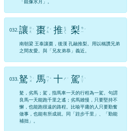
「鏡像水月」。
讓
棗
推
梨
ㄊ
ㄖ
ㄗ
ㄌ
032.
ˋ
ˇ
ㄨ
ˊ
ㄤ
ㄠ
ㄧ
ㄟ
南朝梁 王泰讓棗，後漢 孔融推梨。用以稱讚兄弟
之間友愛。與「兄友弟恭」義近。
駑
馬
十
駕
ㄐ
ㄋ
ㄇ
033.
ㄕ
ˊ
ˇ
ˊ
ㄧ
ˋ
ㄨ
ㄚ
ㄚ
駑，劣馬；駕，指馬車一天的行程為一駕。句謂
良馬一天能跑千里之遙；劣馬雖慢，只要堅持不
懈，也能跑很遠的路程。比喻平庸的人只要勤奮
做事，也能有所成就。同「跬步千里」、「勤能
補拙」。