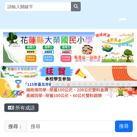
花蓮縣大榮國小全球資訊網
跳至主內容區
search
頁尾區域
主內容區域
所有成語
搜尋：
搜尋