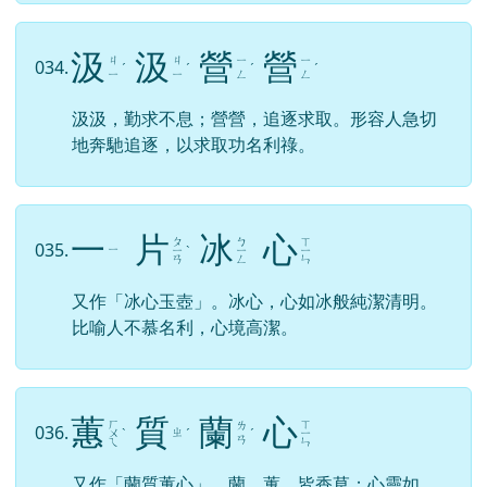
汲
汲
營
營
ㄐ
ㄐ
ㄧ
ㄧ
034.
ˊ
ˊ
ˊ
ˊ
ㄧ
ㄧ
ㄥ
ㄥ
汲汲，勤求不息；營營，追逐求取。形容人急切
地奔馳追逐，以求取功名利祿。
一
片
冰
心
ㄆ
ㄅ
ㄒ
035.
ㄧ
ㄧ
ˋ
ㄧ
ㄧ
ㄢ
ㄥ
ㄣ
又作「冰心玉壺」。冰心，心如冰般純潔清明。
比喻人不慕名利，心境高潔。
蕙
質
蘭
心
ㄏ
ㄒ
ㄌ
036.
ㄓ
ㄨ
ˋ
ˊ
ˊ
ㄧ
ㄢ
ㄟ
ㄣ
又作「蘭質蕙心」。蘭、蕙，皆香草；心靈如