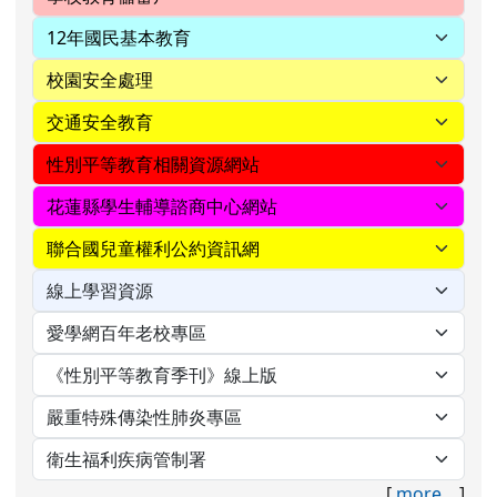
[
more...
]