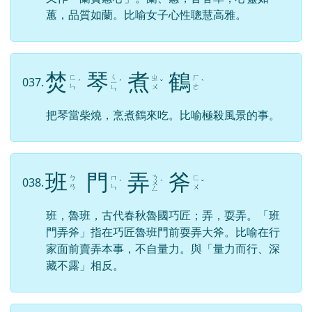
蕙，品質如蘭。比喻女子心性聰慧高雅。
焚
琴
煮
鶴
ㄑ
ㄈ
ㄓ
ㄏ
037.
ˊ
ㄧ
ˊ
ˇ
ˋ
ㄣ
ㄨ
ㄜ
ㄣ
把琴當柴燒，烹煮鶴來吃。比喻極殺風景的事。
班
門
弄
斧
ㄋ
ㄅ
ㄇ
ㄈ
038.
ˊ
ㄨ
ˋ
ˇ
ㄢ
ㄣ
ㄨ
ㄥ
班，魯班，古代春秋魯國巧匠；弄，耍弄。「班
門弄斧」指在巧匠魯班門前耍弄大斧。比喻在行
家面前賣弄本事，不自量力。與「量力而行、深
藏不露」相反。