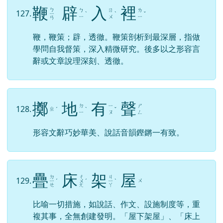
鳳
毛
麟
角
126.
ˋ
ˊ
ㄧ
ˊ
ㄧ
ˇ
ㄥ
ㄠ
ㄣ
ㄠ
鳳凰的羽毛、麒麟的角。比喻稀罕珍貴的人、
物。與「吉光片羽」、「屈指可數」、「寥若晨
星」義近。
鞭
辟
入
裡
ㄅ
ㄅ
ㄖ
ㄌ
127.
ㄧ
ˋ
ˋ
ˇ
ㄧ
ㄨ
ㄧ
ㄢ
鞭，鞭策；辟，透徹。鞭策剖析到最深層，指做
學問自我督策，深入精微研究。後多以之形容言
辭或文章說理深刻、透徹。
擲
地
有
聲
ㄉ
ㄧ
ㄕ
128.
ㄓ
ˊ
ˋ
ˇ
ㄧ
ㄡ
ㄥ
形容文辭巧妙華美、說話音韻鏗鏘一有致。