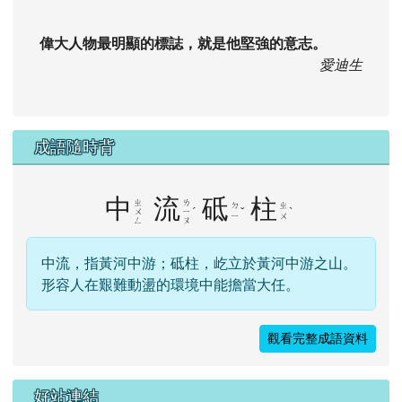
Dr.eye 英漢字典
英文單字
查單字
隨機小語
偉大人物最明顯的標誌，就是他堅強的意志。
愛迪生
成語隨時背
中
流
砥
柱
ㄓ
ㄌ
ㄉ
ㄓ
ˊ
ˇ
ˋ
ㄨ
ㄧ
ㄧ
ㄨ
ㄥ
ㄡ