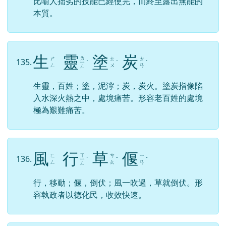
脛，小腿。「不脛而走」指沒有腿也能去。比喻
事物不用推廣，也能迅速傳播。
黔
驢
技
窮
ㄑ
ㄑ
ㄌ
ㄐ
134.
ㄧ
ˊ
ˊ
ˋ
ㄩ
ˊ
ㄩ
ㄧ
ㄢ
ㄥ
比喻人拙劣的技能已經使完，而終至露出無能的
本質。
生
靈
塗
炭
ㄌ
ㄕ
ㄊ
ㄊ
135.
ㄧ
ˊ
ˊ
ˋ
ㄥ
ㄨ
ㄢ
ㄥ
生靈，百姓；塗，泥濘；炭，炭火。塗炭指像陷
入水深火熱之中，處境痛苦。形容老百姓的處境
極為艱難痛苦。