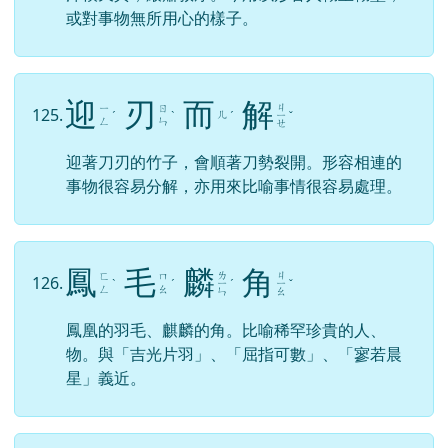
渾
渾
噩
噩
ㄏ
ㄏ
124.
ㄜ
ㄜ
ㄨ
ˊ
ㄨ
ˊ
ˋ
ˋ
ㄣ
ㄣ
渾渾，渾厚的樣子；噩噩，嚴正的樣子；句謂人
渾樸天真，嚴肅敦厚。今用以形容人糊里糊塗，
或對事物無所用心的樣子。
迎
刃
而
解
ㄐ
ㄧ
ㄖ
125.
ㄦ
ˊ
ˋ
ˊ
ㄧ
ˇ
ㄥ
ㄣ
ㄝ
迎著刀刃的竹子，會順著刀勢裂開。形容相連的
事物很容易分解，亦用來比喻事情很容易處理。
ㄌ
ㄐ
ㄈ
ㄇ