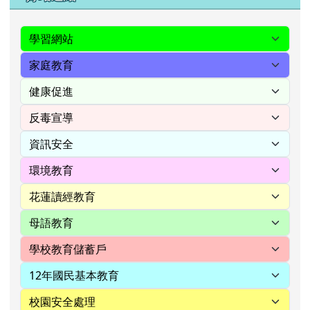
中流，指黃河中游；砥柱，屹立於黃河中游之山。
形容人在艱難動盪的環境中能擔當大任。
觀看完整成語資料
右邊區域內容
好站連結