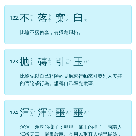
春
風
化
雨
ㄔ
ㄏ
ㄈ
121.
ㄩ
ㄨ
ㄨ
ˋ
ˇ
ㄥ
ㄣ
ㄚ
老師的教導，如和暖 的春風吹拂，如及時的雨水
潤化萬物。比喻完善的教化，使人潛移默化。
不
落
窠
臼
ㄌ
ㄐ
ㄅ
ㄎ
122.
ˋ
ㄨ
ˋ
ㄧ
ˋ
ㄨ
ㄜ
ㄛ
ㄡ
比喻不落俗套，有獨創風格。
拋
磚
引
玉
ㄓ
ㄆ
ㄧ
123.
ㄩ
ㄨ
ˇ
ˋ
ㄠ
ㄣ
ㄢ
比喻先以自己粗陋的見解或行動來引發別人美好
的言論或行為。謙稱自己率先做事。