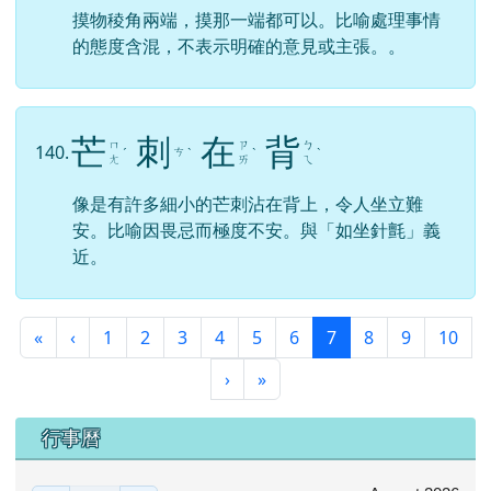
都磨破皮。形容一個人具有熱心救世的熱誠，為
了眾人奔波勞苦。
模
稜
兩
可
ㄌ
ㄇ
ㄌ
ㄎ
139.
ˊ
ˊ
ㄧ
ˇ
ˇ
ㄛ
ㄥ
ㄜ
ㄤ
摸物稜角兩端，摸那一端都可以。比喻處理事情
的態度含混，不表示明確的意見或主張。。
芒
刺
在
背
ㄇ
ㄗ
ㄅ
140.
ㄘ
ˊ
ˋ
ˋ
ˋ
ㄤ
ㄞ
ㄟ
像是有許多細小的芒刺沾在背上，令人坐立難
安。比喻因畏忌而極度不安。與「如坐針氈」義
近。