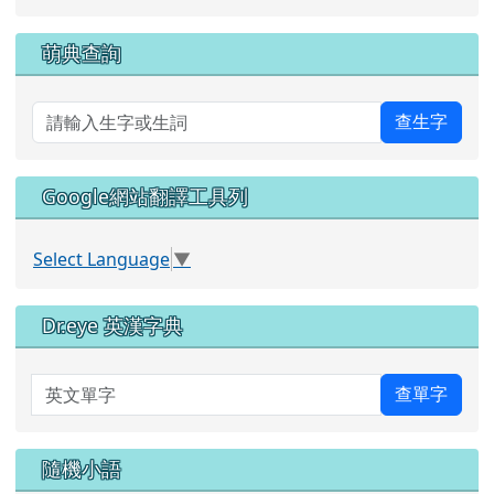
左邊區域內容
花蓮親師生平台
link to https://pts.hlc.edu.tw/
萌典查詢
查生字
Google網站翻譯工具列
Select Language
▼