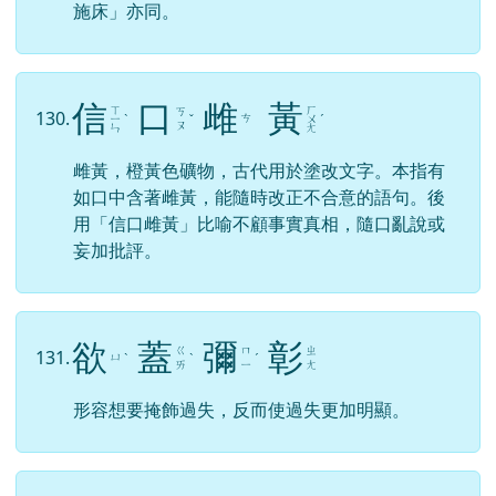
疊
床
架
屋
ㄉ
ㄔ
ㄐ
129.
ㄨ
ㄧ
ˊ
ㄨ
ˊ
ㄧ
ˋ
ㄝ
ㄤ
ㄚ
比喻一切措施，如說話、作文、設施制度等，重
複其事，全無創建發明。「屋下架屋」、「床上
施床」亦同。
信
口
雌
黃
ㄒ
ㄏ
ㄎ
130.
ㄘ
ㄧ
ˋ
ˇ
ㄨ
ˊ
ㄡ
ㄣ
ㄤ
雌黃，橙黃色礦物，古代用於塗改文字。本指有
如口中含著雌黃，能隨時改正不合意的語句。後
用「信口雌黃」比喻不顧事實真相，隨口亂說或
妄加批評。