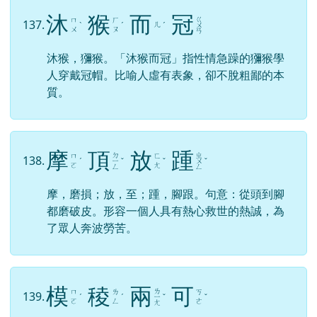
風
行
草
偃
ㄒ
ㄈ
ㄘ
ㄧ
136.
ㄧ
ˊ
ˇ
ˇ
ㄥ
ㄠ
ㄢ
ㄥ
行，移動；偃，倒伏；風一吹過，草就倒伏。形
容執政者以德化民，收效快速。
沐
猴
而
冠
ㄍ
ㄇ
ㄏ
137.
ㄦ
ˋ
ˊ
ˊ
ㄨ
ㄨ
ㄡ
ㄢ
沐猴，獼猴。「沐猴而冠」指性情急躁的獼猴學
人穿戴冠帽。比喻人虛有表象，卻不脫粗鄙的本
質。
摩
頂
放
踵
ㄉ
ㄓ
ㄇ
ㄈ
138.
ˊ
ㄧ
ˇ
ˇ
ㄨ
ˇ
ㄛ
ㄤ
ㄥ
ㄥ
摩，磨損；放，至；踵，腳跟。句意：從頭到腳