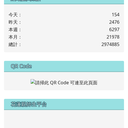
31
1
2
3
4
5
6
前往行事曆
下中左區域內容
網站點閱統計
今天：
154
昨天：
2476
本週：
6297
本月：
21978
總計：
2974885
下中右區域內容
QR Code