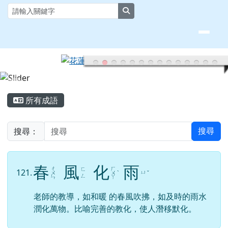
花蓮縣大榮國小全球資訊網
跳至主內容區
search
頁尾區域
主內容區域
所有成語
搜尋：
搜尋