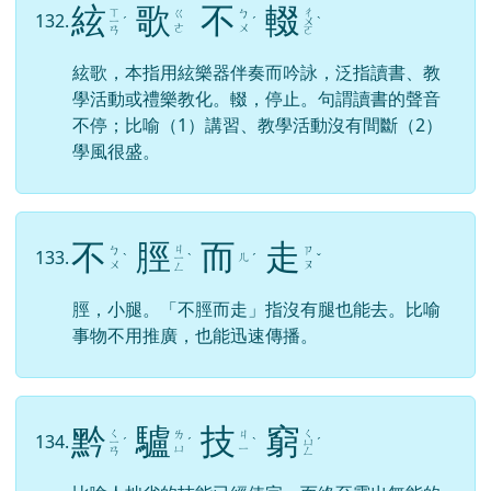
欲
蓋
彌
彰
ㄍ
ㄇ
ㄓ
131.
ㄩ
ˋ
ˋ
ˊ
ㄞ
ㄧ
ㄤ
形容想要掩飾過失，反而使過失更加明顯。
絃
歌
不
輟
ㄒ
ㄔ
ㄍ
ㄅ
132.
ㄧ
ˊ
ˊ
ㄨ
ˋ
ㄜ
ㄨ
ㄢ
ㄛ
絃歌，本指用絃樂器伴奏而吟詠，泛指讀書、教
學活動或禮樂教化。輟，停止。句謂讀書的聲音
不停；比喻（1）講習、教學活動沒有間斷（2）
學風很盛。
不
脛
而
走
ㄐ
ㄅ
ㄗ
133.
ㄦ
ˋ
ㄧ
ˋ
ˊ
ˇ
ㄨ
ㄡ
ㄥ