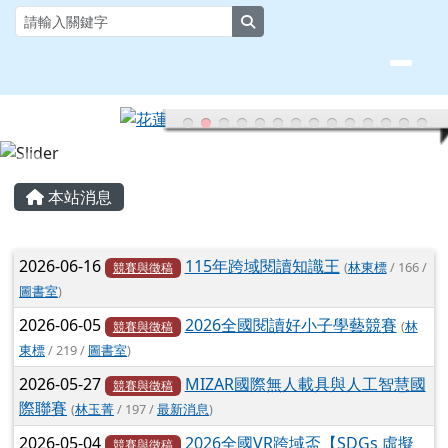
花蓮縣大榮國小全球資訊網
跳至主內容區
search
頁尾區域
主內容區域
本站消息
文章列表
2026-06-16
115年跨域閱讀知識王
(
林東標
/ 166 /
競賽與徵稿
圖書室
)
2026-06-05
2026全國閱讀好小子學藝競賽
(
林
競賽與徵稿
東標
/ 219 /
圖書室
)
2026-05-27
MIZAR國際無人載具與人工智慧國
競賽與徵稿
際聯賽
(
林玉菁
/ 197 /
最新消息
)
2026-05-04
2026全國VR跨域盃【SDGs 虛擬
競賽與徵稿