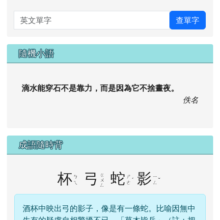
英文單字
查單字
隨機小語
滴水能穿石不是靠力，而是因為它不捨晝夜。
佚名
成語隨時背
杯
弓
蛇
影
ㄍ
ㄅ
ㄕ
ㄧ
ˊ
ˇ
ㄨ
ㄟ
ㄜ
ㄥ
ㄥ
酒杯中映出弓的影子，像是有一條蛇。比喻因無中