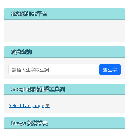
左邊區域內容
花蓮親師生平台
link to https://pts.hlc.edu.tw/
萌典查詢
查生字
Google網站翻譯工具列
Select Language
▼
Dr.eye 英漢字典