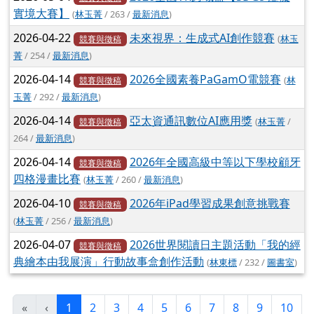
實境大賽】
(
林玉菁
/ 263 /
最新消息
)
2026-04-22
未來視界：生成式AI創作競賽
(
林玉
競賽與徵稿
菁
/ 254 /
最新消息
)
2026-04-14
2026全國素養PaGamO電競賽
(
林
競賽與徵稿
玉菁
/ 292 /
最新消息
)
2026-04-14
亞太資通訊數位AI應用獎
(
林玉菁
/
競賽與徵稿
264 /
最新消息
)
2026-04-14
2026年全國高級中等以下學校顧牙
競賽與徵稿
四格漫畫比賽
(
林玉菁
/ 260 /
最新消息
)
2026-04-10
2026年iPad學習成果創意挑戰賽
競賽與徵稿
(
林玉菁
/ 256 /
最新消息
)
2026-04-07
2026世界閱讀日主題活動「我的經
競賽與徵稿
典繪本由我展演」行動故事盒創作活動
(
林東標
/ 232 /
圖書室
)
(目前頁次)
«
‹
1
2
3
4
5
6
7
8
9
10