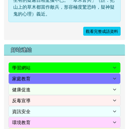
生有的疑慮自相驚擾不已。「草木皆兵」（註：把
山上的草木都當作敵兵，形容極度驚恐時，疑神疑
鬼的心理）義近。
觀看完整成語資料
右邊區域內容
好站連結